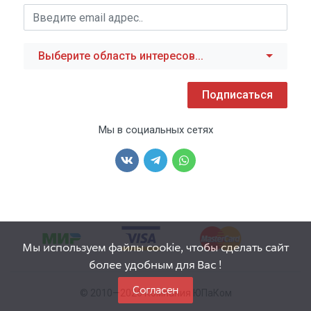
Выберите область интересов...
Подписаться
Мы в социальных сетях
Мы используем файлы cookie, чтобы сделать сайт
более удобным для Вас !
Согласен
© 2010—2026 Компания ЮПаКом