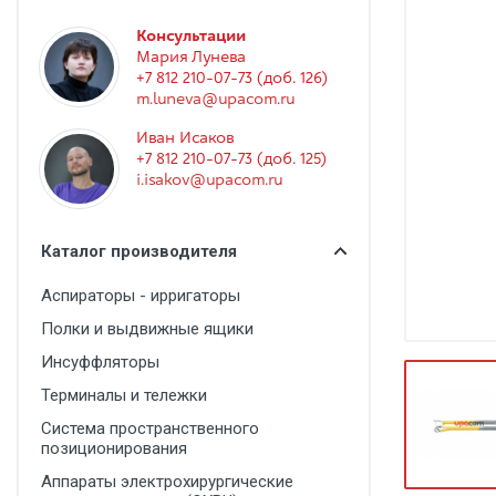
Гинекология
Консультации
Эндоскопия
Мария Лунева
+7 812 210-07-73 (доб. 126)
Функциональная диагностика
m.luneva@upacom.ru
Офтальмология
Иван Исаков
+7 812 210-07-73 (доб. 125)
Урология
i.isakov@upacom.ru
Дезинфекция и стерилизация
Лучевая диагностика
Каталог производителя
Реабилитация
Аспираторы - ирригаторы
Расходные материалы
Полки и выдвижные ящики
Оториноларингология
Инсуффляторы
Терминалы и тележки
Вспомогательное оборудование
Система пространственного
Ветеринария
позиционирования
Стоматологическое оборудование
Аппараты электрохирургические