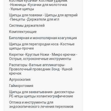
Костные кусачки- Костный ударник
-Ножницы -Кусачки для молоточка
-Ушные щипцы
Щипцы для повязки - Щипцы для артерий
-Пинцеты -Держатели для игл
Системы держателей
Комплектующие
Биполярная и монополярная коагуляция
Щипцы для перегородки носа -Костные
щипцы-прочее
Кюретки -Круглые Ножи - Микро крючки -
Острые, остроконечные инструменты
Распаторы -Ватные аппликаторы-
Проволочный проводник-Зонд -Ушной
крючок
Артроскопия
Гайморотомия
Щипцы для захватывания- диссекторы-
РЕ-ипцы щипцы холангиографические
Оптика и инструменты для
эндоскопического лечения переломов