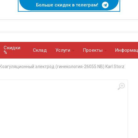
Больше скидок в телеграм!
Скидки
Cклад
Услуги
Проекты
Информац
%
Коагуляционный электрод (гинекология-26055 NB) Karl Storz