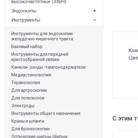
высокочастотные (ЭХВЧ)
Медицинская мебель
Эндоскопы
Лабораторное оборудование
Инструменты
Оборудование для скорой помощи
Инструменты для эндоскопии
желудочно-кишечного тракта
Прачечное оборудование
Базовый набор
Коа
Медицинские мониторы
Инструменты для передней
Цве
крестообразной связки
Ортопедические товары
Канюли- зонды -тампонодержатели
Косметология
Медиастиноскопия
Торакоскопия
Для артроскопии
Для телескопов
Электроды
Инструменты общего назначения
С этим 
Краны и шланги
Для бронхоскопии
Оптические щипцы-Щипцы