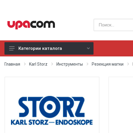
Категории каталога
Б/У оборудование
Главная
Karl Storz
Инструменты
Резекция матки
Все производители
Физиотерапия
Реанимация
Неонатология
Хирургия