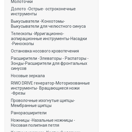
Молоточки
Долото -Острые- остроконечные
инструменты
Выкусыватели -Конхотомы-
Выкусыватели для челюстного синуса
Телескопы -Ирригационно-
аспирационные инструменты-Насадки
-Риноскопы
Остановка носового кровотечения
Расширители -Элеваторы - Распаторы -
Зонды-Расширители для фронтальных
синусов
Носовые зеркала
RIWO DRIVE генератор-Моторизованные
инструменты- Вращающиеся ножи
-Фрезы
Проволочные изогнутые щипцы-
Мембранные щипцы
Ранорасширители
Ножницы -Назальные ножницы -
Носовая полипная петля