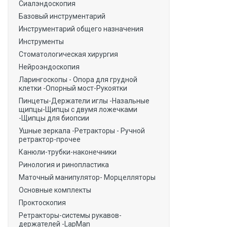
Сиалэндоскопия
Базовый инструментарий
Инструментарий общего назначения
Инструменты
Стоматологическая хирургия
Нейроэндоскопия
Ларингоскопы - Опора для грудной
клетки -Опорный мост-Рукоятки
Пинцеты-Держатели иглы -Назальные
щипцы-Щипцы с двумя ложечками
-Щипцы для биопсии
Ушные зеркала -Ретракторы - Ручной
ретрактор-прочее
Канюли-трубки-наконечники
Ринология и ринопластика
Маточный манипулятор- Морцелляторы
Основные комплекты
Проктоскопия
Ретракторы-системы рукавов-
держателей -LapMan