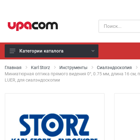
Категории каталога
Б/У оборудование
Главная
Karl Storz
Инструменты
Сиалэндоскопия
Миниатюрная оптика прямого видения 0°, 0.75 мм, длина 16 см, 
LUER, для сиалэндоскопии
Все производители
Физиотерапия
Реанимация
Неонатология
Хирургия