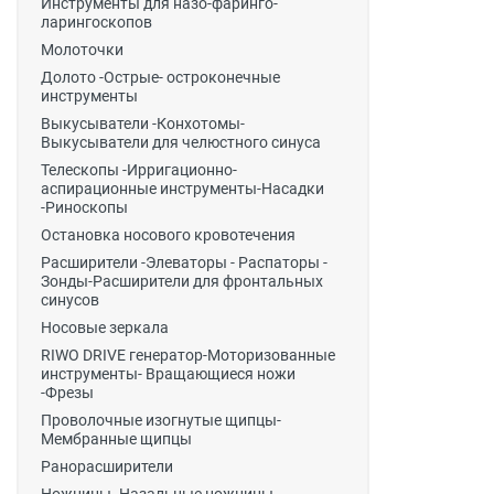
Инструменты для назо-фаринго-
ларингоскопов
Молоточки
Долото -Острые- остроконечные
инструменты
Выкусыватели -Конхотомы-
Выкусыватели для челюстного синуса
Телескопы -Ирригационно-
аспирационные инструменты-Насадки
-Риноскопы
Остановка носового кровотечения
Расширители -Элеваторы - Распаторы -
Зонды-Расширители для фронтальных
синусов
Носовые зеркала
RIWO DRIVE генератор-Моторизованные
инструменты- Вращающиеся ножи
-Фрезы
Проволочные изогнутые щипцы-
Мембранные щипцы
Ранорасширители