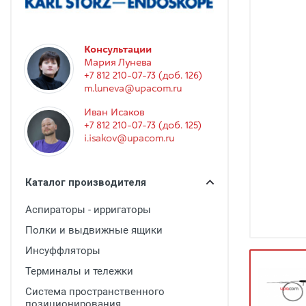
Гинекология
Эндоскопия
Консультации
Функциональная диагностика
Мария Лунева
Офтальмология
+7 812 210-07-73 (доб. 126)
m.luneva@upacom.ru
Урология
Иван Исаков
Дезинфекция и стерилизация
+7 812 210-07-73 (доб. 125)
i.isakov@upacom.ru
Лучевая диагностика
Реабилитация
Каталог производителя
Расходные материалы
Аспираторы - ирригаторы
Оториноларингология
Полки и выдвижные ящики
Вспомогательное оборудование
Инсуффляторы
Ветеринария
Терминалы и тележки
Система пространственного
Стоматологическое оборудование
позиционирования