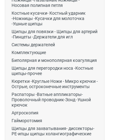
Ножницы -Назальные ножницы -
Носовая полипная петля
Костные кусачки- Костный ударник
-Ножницы -Кусачки для молоточка
-Ушные щипцы
Щипцы для повязки - Щипцы для артерий
-Пинцеты -Держатели для игл
Системы держателей
Комплектующие
Биполярная и монополярная коагуляция
Щипцы для перегородки носа -Костные
щипцы-прочее
Кюретки -Круглые Ножи - Микро крючки -
Острые, остроконечные инструменты
Распаторы -Ватные аппликаторы-
Проволочный проводник-Зонд -Ушной
крючок
Артроскопия
Гайморотомия
Щипцы для захватывания- диссекторы-
РЕ-ипцы щипцы холангиографические