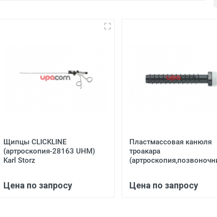
Щипцы CLICKLINE
Пластмассовая канюля
(артроскопия-28163 UHM)
троакара
Karl Storz
(артроскопия,позвоночни
Цена по запросу
Цена по запросу