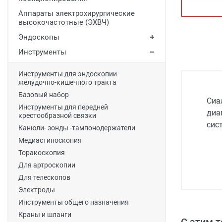
Медицинская мебель
Аппараты электрохирургические
высокочастотные (ЭХВЧ)
Лабораторное оборудование
Эндоскопы
Оборудование для скорой помощи
Инструменты
Прачечное оборудование
Инструменты для эндоскопии
Медицинские мониторы
желудочно-кишечного тракта
Базовый набор
Ортопедические товары
Сиа
Инструменты для передней
диа
крестообразной связки
Косметология
сис
Канюли- зонды -тампонодержатели
Медиастиноскопия
Торакоскопия
Для артроскопии
Для телескопов
Электроды
Инструменты общего назначения
Краны и шланги