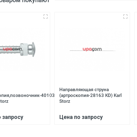
товаром покупают
Направляющая струна
опия,позвоночник-40103
(артроскопия-28163 KD) Karl
Storz
Storz
о запросу
Цена по запросу