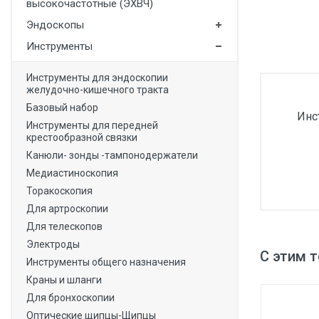
высокочастотные (ЭХВЧ)
Медицинская мебель
Эндоскопы
Лабораторное оборудование
Инструменты
Оборудование для скорой помощи
Инструменты для эндоскопии
желудочно-кишечного тракта
Прачечное оборудование
Базовый набор
Инс
Медицинские мониторы
Инструменты для передней
крестообразной связки
Ортопедические товары
Канюли- зонды -тампонодержатели
Косметология
Медиастиноскопия
Торакоскопия
Для артроскопии
Для телескопов
Электроды
С этим 
Инструменты общего назначения
Краны и шланги
Для бронхоскопии
Оптические щипцы-Щипцы