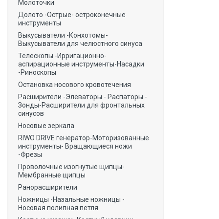
Молоточки
Долото -Острые- остроконечные
инструменты
Выкусыватели -Конхотомы-
Выкусыватели для челюстного синуса
Телескопы -Ирригационно-
аспирационные инструменты-Насадки
-Риноскопы
Остановка носового кровотечения
Расширители -Элеваторы - Распаторы -
Зонды-Расширители для фронтальных
синусов
Носовые зеркала
RIWO DRIVE генератор-Моторизованные
инструменты- Вращающиеся ножи
-Фрезы
Проволочные изогнутые щипцы-
Мембранные щипцы
Ранорасширители
Ножницы -Назальные ножницы -
Носовая полипная петля