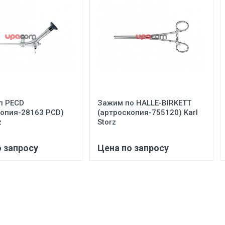
п PECD
Зажим по HALLE-BIRKETT
копия-28163 PCD)
(артроскопия-755120) Karl
z
Storz
о запросу
Цена по запросу