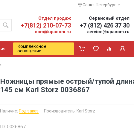
Санкт-Петербург
Отдел продаж
Сервисный отдел
+7(812) 210-07-73
+7 (812) 426 37 30
com@upacom.ru
service@upacom.ru
Комплексное
ия
оснащение
м
Ножницы прямые острый/тупой длин
145 см Karl Storz 0036867
Наличие:
Под заказ
Производитель:
Karl Storz
ID: 0036867