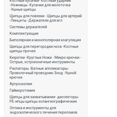
Костные кусачки- Костный ударник
-Ножницы -Кусачки для молоточка
-Ушные щипцы
Щипцы для повязки - Щипцы для артерий
-Пинцеты -Держатели для игл
Системы держателей
Комплектующие
Биполярная и монополярная коагуляция
Щипцы для перегородки носа -Костные
щипцы-прочее
Кюретки -Круглые Ножи - Микро крючки -
Острые, остроконечные инструменты
Распаторы -Ватные аппликаторы-
Проволочный проводник-Зонд -Ушной
крючок
Артроскопия
Гайморотомия
Щипцы для захватывания- диссекторы-
РЕ-ипцы щипцы холангиографические
Оптика и инструменты для
эндоскопического лечения переломов