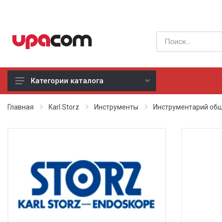
Категории каталога
Б/У оборудование
Главная
Karl Storz
Инструменты
Инструментарий общ
Все производители
Физиотерапия
Реанимация
Неонатология
Хирургия