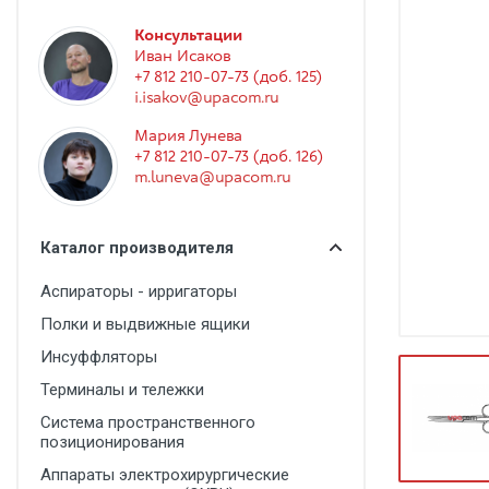
Гинекология
Консультации
Эндоскопия
Иван Исаков
+7 812 210-07-73 (доб. 125)
Функциональная диагностика
i.isakov@upacom.ru
Офтальмология
Мария Лунева
+7 812 210-07-73 (доб. 126)
Урология
m.luneva@upacom.ru
Дезинфекция и стерилизация
Лучевая диагностика
Каталог производителя
Реабилитация
Аспираторы - ирригаторы
Расходные материалы
Полки и выдвижные ящики
Оториноларингология
Инсуффляторы
Терминалы и тележки
Вспомогательное оборудование
Система пространственного
Ветеринария
позиционирования
Стоматологическое оборудование
Аппараты электрохирургические