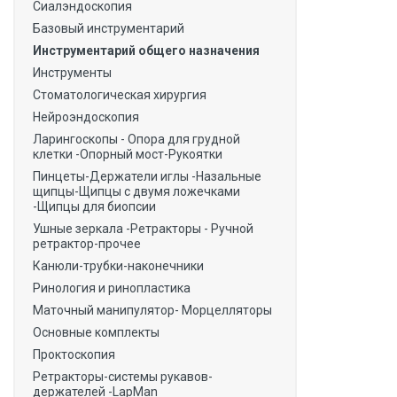
Сиалэндоскопия
Базовый инструментарий
Инструментарий общего назначения
Инструменты
Стоматологическая хирургия
Нейроэндоскопия
Ларингоскопы - Опора для грудной
клетки -Опорный мост-Рукоятки
Пинцеты-Держатели иглы -Назальные
щипцы-Щипцы с двумя ложечками
-Щипцы для биопсии
Ушные зеркала -Ретракторы - Ручной
ретрактор-прочее
Канюли-трубки-наконечники
Ринология и ринопластика
Маточный манипулятор- Морцелляторы
Основные комплекты
Проктоскопия
Ретракторы-системы рукавов-
держателей -LapMan