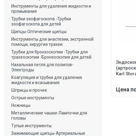
Инструменты для удаления жидкости и
промывания
Трубки эзофагоскопа -Трубки
эзофагоскопа для детей
Щипцы-Оптические щипцы
Инструменты для анастезии, экстренной
помощи, хирургия трахеи
Трубки для бронхоскопии -Трубки для
трахеоскопии -Бронхоскопия для детей
Эндоско
Назальная петля для полипов-
(артрос
Электроды
Karl Stor
Коагуляция и трубки для удаления
жидкости и всасывания
Цена п
Шприцы и прочее
Острые инструменты
Ножницы
Металлические чашки-Лампочки для
головы
Тупые инструменты
Зажимающие щипцы-Артериальные