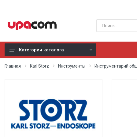
Категории каталога
Б/У оборудование
Главная
Karl Storz
Инструменты
Инструментарий общ
Все производители
Физиотерапия
Реанимация
Неонатология
Хирургия