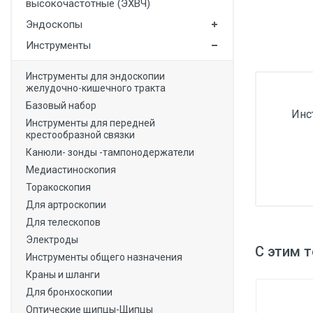
высокочастотные (ЭХВЧ)
Медицинская мебель
Эндоскопы
Лабораторное оборудование
Инструменты
Оборудование для скорой помощи
Инструменты для эндоскопии
желудочно-кишечного тракта
Прачечное оборудование
Базовый набор
Инс
Медицинские мониторы
Инструменты для передней
крестообразной связки
Ортопедические товары
Канюли- зонды -тампонодержатели
Косметология
Медиастиноскопия
Торакоскопия
Для артроскопии
Для телескопов
Электроды
С этим 
Инструменты общего назначения
Краны и шланги
Для бронхоскопии
Оптические щипцы-Щипцы