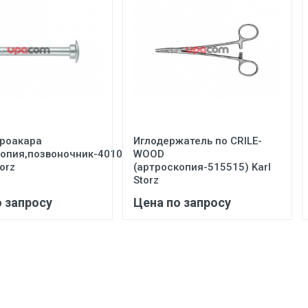
троакара
Иглодержатель по CRILE-
копия,позвоночник-40103
WOOD
torz
(артроскопия-515515) Karl
Storz
о запросу
Цена по запросу