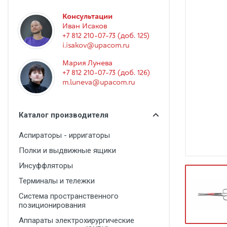
Гинекология
Консультации
Эндоскопия
Иван Исаков
+7 812 210-07-73 (доб. 125)
Функциональная диагностика
i.isakov@upacom.ru
Офтальмология
Мария Лунева
+7 812 210-07-73 (доб. 126)
Урология
m.luneva@upacom.ru
Дезинфекция и стерилизация
Лучевая диагностика
Каталог производителя
Реабилитация
Аспираторы - ирригаторы
Расходные материалы
Полки и выдвижные ящики
Оториноларингология
Инсуффляторы
Терминалы и тележки
Вспомогательное оборудование
Система пространственного
Ветеринария
позиционирования
Стоматологическое оборудование
Аппараты электрохирургические