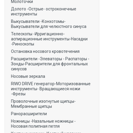
Молоточки
Долото -Острые- остроконечные
инструменты
Выкусыватели -Конхотомы-
Выкусыватели для челюстного синуса
Телескопы -Ирригационно-
аспирационные инструменты-Насадки
-Риноскопы
Остановка носового кровотечения
Расширители -Элеваторы - Распаторы -
Зонды-Расширители для фронтальных
синусов
Носовые зеркала
RIWO DRIVE генератор-Моторизованные
инструменты- Вращающиеся ножи
-Фрезы
Проволочные изогнутые щипцы-
Мембранные щипцы
Ранорасширители
Ножницы -Назальные ножницы -
Носовая полипная петля