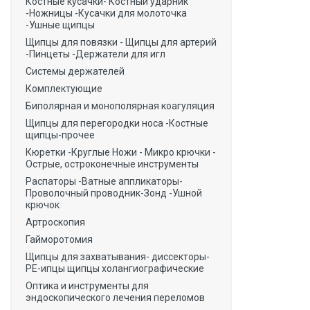
Костные кусачки- Костный ударник
-Ножницы -Кусачки для молоточка
-Ушные щипцы
Щипцы для повязки - Щипцы для артерий
-Пинцеты -Держатели для игл
Системы держателей
Комплектующие
Биполярная и монополярная коагуляция
Щипцы для перегородки носа -Костные
щипцы-прочее
Кюретки -Круглые Ножи - Микро крючки -
Острые, остроконечные инструменты
Распаторы -Ватные аппликаторы-
Проволочный проводник-Зонд -Ушной
крючок
Артроскопия
Гайморотомия
Щипцы для захватывания- диссекторы-
РЕ-ипцы щипцы холангиографические
Оптика и инструменты для
эндоскопического лечения переломов