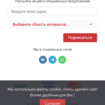
Рассылка акций и специальных предложений
Выберите область интересов...
Подписаться
Мы в социальных сетях
Мы используем файлы cookie, чтобы сделать сайт
более удобным для Вас !
Согласен
© 2010—2026 Компания ЮПаКом