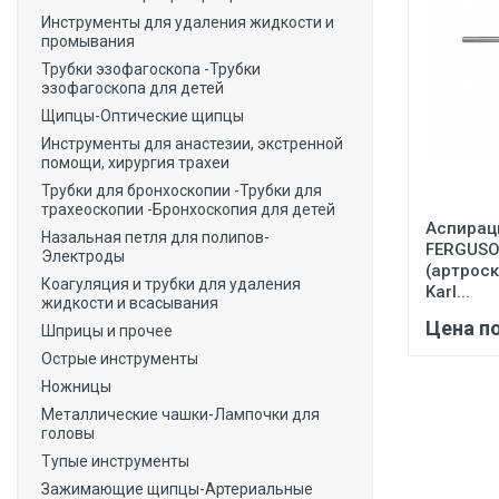
Инструменты для удаления жидкости и
промывания
Трубки эзофагоскопа -Трубки
эзофагоскопа для детей
Щипцы-Оптические щипцы
Инструменты для анастезии, экстренной
помощи, хирургия трахеи
Трубки для бронхоскопии -Трубки для
трахеоскопии -Бронхоскопия для детей
Аспирац
Назальная петля для полипов-
FERGUS
Электроды
(артрос
Коагуляция и трубки для удаления
Karl...
жидкости и всасывания
Цена п
Шприцы и прочее
Острые инструменты
Ножницы
Металлические чашки-Лампочки для
головы
Тупые инструменты
Зажимающие щипцы-Артериальные