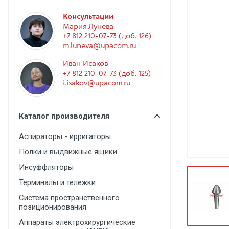
Гинекология
Консультации
Эндоскопия
Мария Лунева
+7 812 210-07-73 (доб. 126)
Функциональная диагностика
m.luneva@upacom.ru
Офтальмология
Иван Исаков
+7 812 210-07-73 (доб. 125)
Урология
i.isakov@upacom.ru
Дезинфекция и стерилизация
Лучевая диагностика
Каталог производителя
Реабилитация
Аспираторы - ирригаторы
Расходные материалы
Полки и выдвижные ящики
Оториноларингология
Инсуффляторы
Терминалы и тележки
Вспомогательное оборудование
Система пространственного
Ветеринария
позиционирования
Стоматологическое оборудование
Аппараты электрохирургические