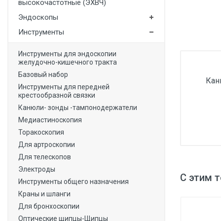
высокочастотные (ЭХВЧ)
Медицинская мебель
Эндоскопы
Лабораторное оборудование
Инструменты
Оборудование для скорой помощи
Инструменты для эндоскопии
желудочно-кишечного тракта
Прачечное оборудование
Базовый набор
Кан
Медицинские мониторы
Инструменты для передней
крестообразной связки
Ортопедические товары
Канюли- зонды -тампонодержатели
Косметология
Медиастиноскопия
Торакоскопия
Для артроскопии
Для телескопов
Электроды
С этим 
Инструменты общего назначения
Краны и шланги
Для бронхоскопии
Оптические щипцы-Щипцы