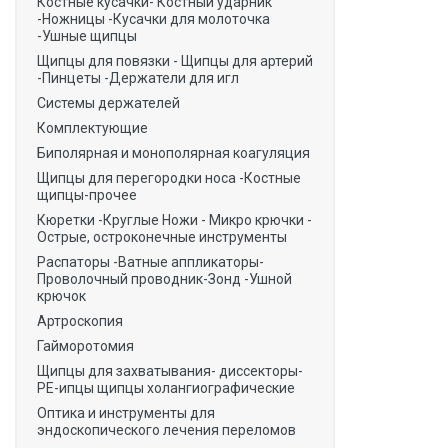
Костные кусачки- Костный ударник
-Ножницы -Кусачки для молоточка
-Ушные щипцы
Щипцы для повязки - Щипцы для артерий
-Пинцеты -Держатели для игл
Системы держателей
Комплектующие
Биполярная и монополярная коагуляция
Щипцы для перегородки носа -Костные
щипцы-прочее
Кюретки -Круглые Ножи - Микро крючки -
Острые, остроконечные инструменты
Распаторы -Ватные аппликаторы-
Проволочный проводник-Зонд -Ушной
крючок
Артроскопия
Гайморотомия
Щипцы для захватывания- диссекторы-
РЕ-ипцы щипцы холангиографические
Оптика и инструменты для
эндоскопического лечения переломов