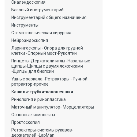
Сиалэндоскопия
Базовый инструментарий
Инструментарий общего назначения
Инструменты
Стоматологическая хирургия
Нейроэндоскопия
Ларингоскопы - Опора для грудной
клетки -Опорный мост-Рукоятки
Пинцеты-Держатели иглы -Назальные
щипцы-Щипцы с двумя ложечками
-Щипцы для биопсии
Ушные зеркала -Ретракторы - Ручной
ретрактор-прочее
Канюли-трубки-наконечники
Ринология и ринопластика
Маточный манипулятор- Морцелляторы
Основные комплекты
Проктоскопия
Ретракторы-системы рукавов-
держателей -LapMan