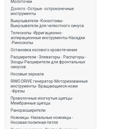
Молоточки
Долото -Острые- остроконечные
инструменты
Выкусыватели -Конхотомы-
Выкусыватели для челюстного синуса
Телескопы -Ирригационно-
аспирационные инструменты-Насадки
-Риноскопы
Остановка носового кровотечения
Расширители -Элеваторы - Распаторы -
Зонды-Расширители для фронтальных
синусов
Носовые зеркала
RIWO DRIVE генератор-Моторизованные
инструменты- Вращающиеся ножи
-Фрезы
Проволочные изогнутые щипцы-
Мембранные щипцы
Ранорасширители
Ножницы -Назальные ножницы -
Носовая полипная петля