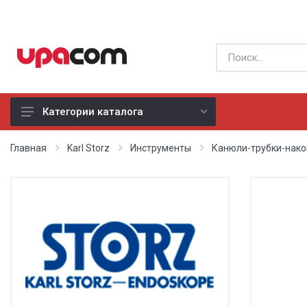
Категории каталога
Б/У оборудование
Главная
Karl Storz
Инструменты
Канюли-трубки-нако
Все производители
Физиотерапия
Реанимация
Неонатология
Хирургия