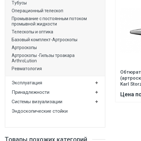
Тубусы
Операционный телескоп
Промывание с постоянным потоком
промывной жидкости
Телескопы и оптика
Базовый комплект-Артроскопы
Артроскопы
Артроскопы -Гильзы троакара
ArthroLution
Ревматология
Обтюрат
(артрос
Эксплуатация
Karl Stor
Принадлежности
Цена п
Системы визуализации
Эндоскопические стойки
Товары похожих категорий