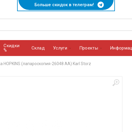
Больше скидок в телеграм!
Скидки
Cклад
Услуги
Проекты
Информац
%
а HOPKINS (лапароскопия-26048 АА) Karl Storz