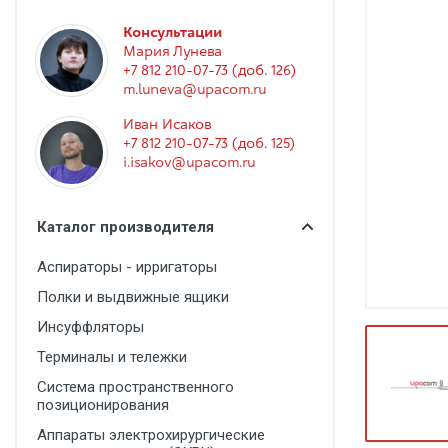
Гинекология
Консультации
Эндоскопия
Мария Лунева
+7 812 210-07-73 (доб. 126)
Функциональная диагностика
m.luneva@upacom.ru
Офтальмология
Иван Исаков
+7 812 210-07-73 (доб. 125)
Урология
i.isakov@upacom.ru
Дезинфекция и стерилизация
Лучевая диагностика
Каталог производителя
Реабилитация
Аспираторы - ирригаторы
Расходные материалы
Полки и выдвижные ящики
Оториноларингология
Инсуффляторы
Терминалы и тележки
Вспомогательное оборудование
Система пространственного
Ветеринария
позиционирования
Стоматологическое оборудование
Аппараты электрохирургические