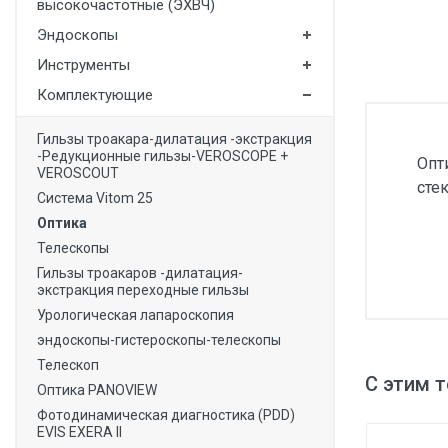
высокочастотные (ЭХВЧ)
Медицинская мебель
Эндоскопы
Лабораторное оборудование
Инструменты
Оборудование для скорой помощи
Комплектующие
Прачечное оборудование
Гильзы троакара-дилатация -экстракция
-Редукционные гильзы-VEROSCOPE +
Опт
Медицинские мониторы
VEROSCOUT
сте
Система Vitom 25
Ортопедические товары
Оптика
Косметология
Телескопы
Гильзы троакаров -дилатация-
экстракция переходные гильзы
Урологическая лапароскопия
эндоскопы-гистероскопы-телескопы
Телескоп
С этим 
Оптика PANOVIEW
Фотодинамическая диагностика (PDD)
EVIS EXERA II