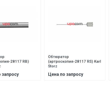
ор
Обтюратор
копия-28117 RB)
(артроскопия-28117 RS) Karl
z
Storz
о запросу
Цена по запросу