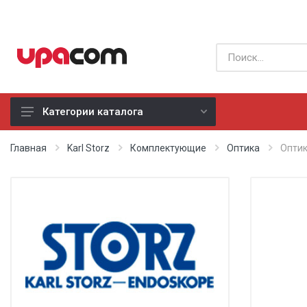
Категории каталога
Б/У оборудование
Главная
Karl Storz
Комплектующие
Оптика
Оптик
Все производители
Физиотерапия
Реанимация
Неонатология
Хирургия