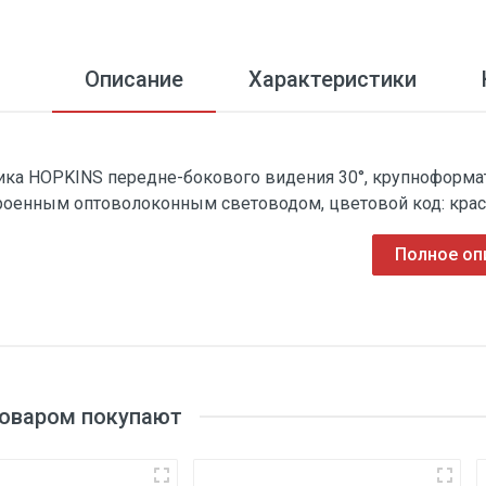
Описание
Характеристики
ика HOPKINS передне-бокового видения 30°, крупноформатн
роенным оптоволоконным световодом, цветовой код: кра
Полное оп
товаром покупают