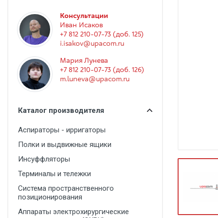
Гинекология
Консультации
Эндоскопия
Иван Исаков
+7 812 210-07-73 (доб. 125)
Функциональная диагностика
i.isakov@upacom.ru
Офтальмология
Мария Лунева
+7 812 210-07-73 (доб. 126)
Урология
m.luneva@upacom.ru
Дезинфекция и стерилизация
Лучевая диагностика
Каталог производителя
Реабилитация
Аспираторы - ирригаторы
Расходные материалы
Полки и выдвижные ящики
Оториноларингология
Инсуффляторы
Терминалы и тележки
Вспомогательное оборудование
Система пространственного
Ветеринария
позиционирования
Стоматологическое оборудование
Аппараты электрохирургические