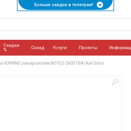
Больше скидок в телеграм!
Скидки
Cклад
Услуги
Проекты
Информац
%
а HOPKINS (лапароскопия,NOTES-26007 BA) Karl Storz