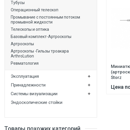
Тубусы
Операционный телескоп
Промывание с постоянным потоком
промывной жидкости
Телескопы и оптика
Базовый комплект-Артроскопы
Артроскопы
Артроскопы -Гильзы троакара
ArthroLution
Ревматология
Миниатю
(артроск
Эксплуатация
Storz
Принадлежности
Цена п
Системы визуализации
Эндоскопические стойки
Товары похожих категорий