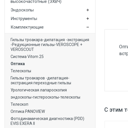
высокочастотные (ЭХВЧ)
Медицинская мебель
Эндоскопы
Лабораторное оборудование
Инструменты
Оборудование для скорой помощи
Комплектующие
Прачечное оборудование
Гильзы троакара-дилатация -экстракция
-Редукционные гильзы-VEROSCOPE +
Опт
Медицинские мониторы
VEROSCOUT
вст
Система Vitom 25
Ортопедические товары
Оптика
Косметология
Телескопы
Гильзы троакаров -дилатация-
экстракция переходные гильзы
Урологическая лапароскопия
эндоскопы-гистероскопы-телескопы
Телескоп
С этим 
Оптика PANOVIEW
Фотодинамическая диагностика (PDD)
EVIS EXERA II