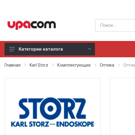
Категории каталога
Б/У оборудование
Главная
Karl Storz
Комплектующие
Оптика
Оптик
Все производители
Физиотерапия
Реанимация
Неонатология
Хирургия