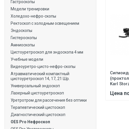
Гастроскопы
Модели тренировки
Холедохо-нефро-скопы
Ректоскоп с холодным освещением
Эндоскопы
Гистероскопы
Амниоскопы
Цистоуретроскоп для эндоскопа 4 мм
Учебные модели
Видеоуретро-цисто-нефро-скопы
Сигмоид
Атравматический компактный
(проктол
цистоуретроскоп 14, 17, 21 Шр.
Karl Stor
Универсальный эндоскоп
Цена п
Лазерный цистоуретроскоп
Уретротром для рассечения без оптики
Терапевтический цистоскоп
Диагностический цистоскоп
OES Pro Нефроскоп