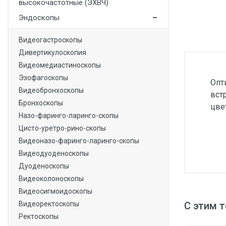
высокочастотные (ЭХВЧ)
Медицинская мебель
Эндоскопы
Лабораторное оборудование
Видеогастроскопы
Оборудование для скорой помощи
Дивертикулоскопия
Прачечное оборудование
Видеомедиастиноскопы
Эзофагоскопы
Опт
Медицинские мониторы
Видеобронхоскопы
вст
Ортопедические товары
Бронхоскопы
цве
Назо-фаринго-ларинго-скопы
Косметология
Цисто-уретро-рино-скопы
Видеоназо-фаринго-ларинго-скопы
Видеодуоденоскопы
Дуоденоскопы
Видеоколоноскопы
Видеосигмоидоскопы
С этим 
Видеоректоскопы
Ректоскопы