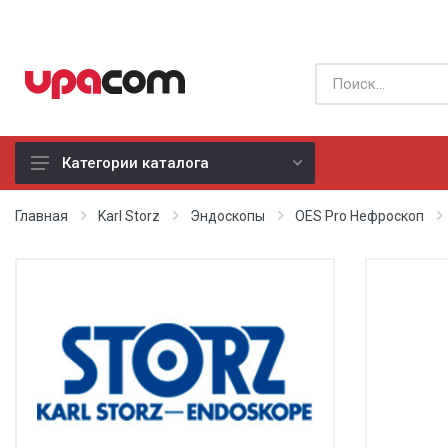
Категории каталога
Б/У оборудование
Главная
Karl Storz
Эндоскопы
OES Pro Нефроскоп
Все производители
Физиотерапия
Реанимация
Неонатология
Хирургия