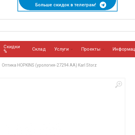
Больше скидок в телеграм!
Скидки
Cклад
Услуги
Проекты
Информац
%
Оптика HOPKINS (урология-27294 AA) Karl Storz