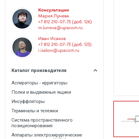
Гинекология
Консультации
Эндоскопия
Мария Лунева
+7 812 210-07-73 (доб. 126)
Функциональная диагностика
m.luneva@upacom.ru
Офтальмология
Иван Исаков
+7 812 210-07-73 (доб. 125)
Урология
i.isakov@upacom.ru
Дезинфекция и стерилизация
Лучевая диагностика
Каталог производителя
Реабилитация
Аспираторы - ирригаторы
Расходные материалы
Полки и выдвижные ящики
Оториноларингология
Инсуффляторы
Терминалы и тележки
Вспомогательное оборудование
Система пространственного
Ветеринария
позиционирования
Стоматологическое оборудование
Аппараты электрохирургические