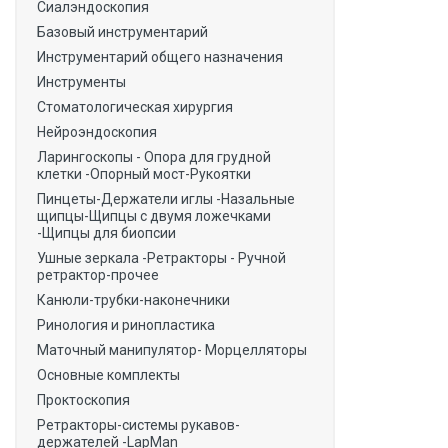
Сиалэндоскопия
Базовый инструментарий
Инструментарий общего назначения
Инструменты
Стоматологическая хирургия
Нейроэндоскопия
Ларингоскопы - Опора для грудной
клетки -Опорный мост-Рукоятки
Пинцеты-Держатели иглы -Назальные
щипцы-Щипцы с двумя ложечками
-Щипцы для биопсии
Ушные зеркала -Ретракторы - Ручной
ретрактор-прочее
Канюли-трубки-наконечники
Ринология и ринопластика
Маточный манипулятор- Морцелляторы
Основные комплекты
Проктоскопия
Ретракторы-системы рукавов-
держателей -LapMan