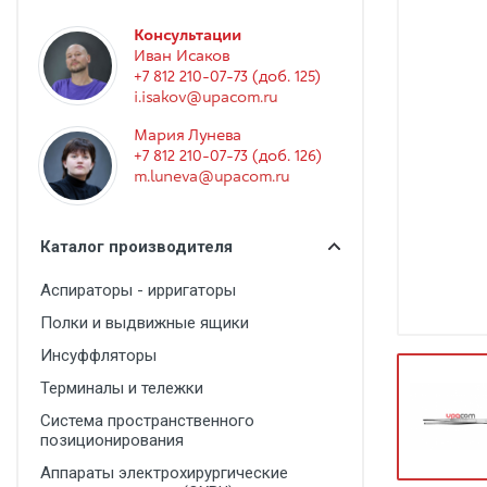
Гинекология
Консультации
Эндоскопия
Иван Исаков
+7 812 210-07-73 (доб. 125)
Функциональная диагностика
i.isakov@upacom.ru
Офтальмология
Мария Лунева
+7 812 210-07-73 (доб. 126)
Урология
m.luneva@upacom.ru
Дезинфекция и стерилизация
Лучевая диагностика
Каталог производителя
Реабилитация
Аспираторы - ирригаторы
Расходные материалы
Полки и выдвижные ящики
Оториноларингология
Инсуффляторы
Терминалы и тележки
Вспомогательное оборудование
Система пространственного
Ветеринария
позиционирования
Стоматологическое оборудование
Аппараты электрохирургические