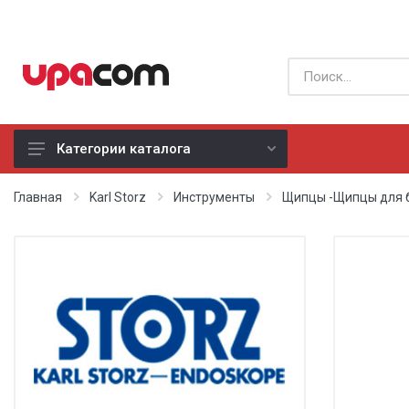
Категории каталога
Б/У оборудование
Главная
Karl Storz
Инструменты
Щипцы -Щипцы для 
Все производители
Физиотерапия
Реанимация
Неонатология
Хирургия