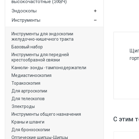
высокочастотные (ЭХВЧ)
Медицинская мебель
Эндоскопы
Лабораторное оборудование
Инструменты
Оборудование для скорой помощи
Инструменты для эндоскопии
желудочно-кишечного тракта
Прачечное оборудование
Базовый набор
Щип
Медицинские мониторы
Инструменты для передней
гор
крестообразной связки
Ортопедические товары
Канюли- зонды -тампонодержатели
Косметология
Медиастиноскопия
Торакоскопия
Для артроскопии
Для телескопов
Электроды
Инструменты общего назначения
С этим 
Краны и шланги
Для бронхоскопии
Оптические щипцы-Щипцы