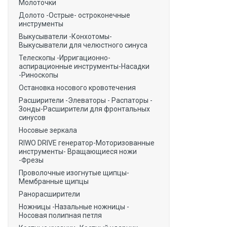
Молоточки
Долото -Острые- остроконечные
инструменты
Выкусыватели -Конхотомы-
Выкусыватели для челюстного синуса
Телескопы -Ирригационно-
аспирационные инструменты-Насадки
-Риноскопы
Остановка носового кровотечения
Расширители -Элеваторы - Распаторы -
Зонды-Расширители для фронтальных
синусов
Носовые зеркала
RIWO DRIVE генератор-Моторизованные
инструменты- Вращающиеся ножи
-Фрезы
Проволочные изогнутые щипцы-
Мембранные щипцы
Ранорасширители
Ножницы -Назальные ножницы -
Носовая полипная петля