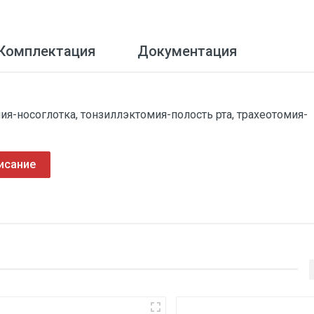
Комплектация
Документация
-носоглотка, тонзиллэктомия-полость рта, трахеотомия-
исание