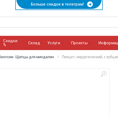
Больше скидок в телеграм!
Скидки
Cклад
Услуги
Проекты
Информац
%
биопсии -Щипцы для миндалин
Пинцет, хирургический, с зубцам