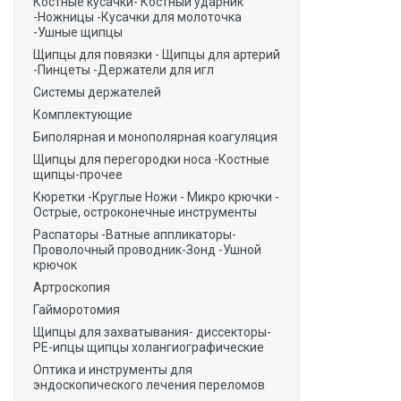
Костные кусачки- Костный ударник
-Ножницы -Кусачки для молоточка
-Ушные щипцы
Щипцы для повязки - Щипцы для артерий
-Пинцеты -Держатели для игл
Системы держателей
Комплектующие
Биполярная и монополярная коагуляция
Щипцы для перегородки носа -Костные
щипцы-прочее
Кюретки -Круглые Ножи - Микро крючки -
Острые, остроконечные инструменты
Распаторы -Ватные аппликаторы-
Проволочный проводник-Зонд -Ушной
крючок
Артроскопия
Гайморотомия
Щипцы для захватывания- диссекторы-
РЕ-ипцы щипцы холангиографические
Оптика и инструменты для
эндоскопического лечения переломов