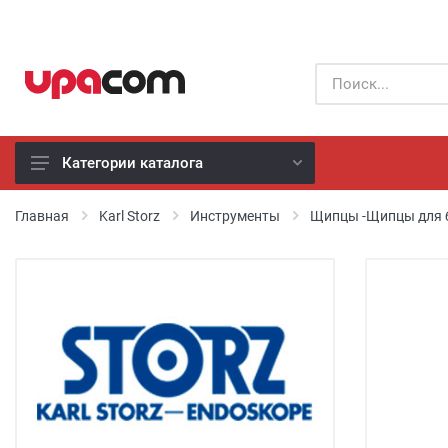
Категории каталога
Б/У оборудование
Главная
Karl Storz
Инструменты
Щипцы -Щипцы для 
Все производители
Физиотерапия
Реанимация
Неонатология
Хирургия