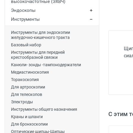
высокочастотные (ЭХВЧ)
Медицинская мебель
Эндоскопы
Лабораторное оборудование
Инструменты
Оборудование для скорой помощи
Инструменты для эндоскопии
желудочно-кишечного тракта
Прачечное оборудование
Базовый набор
Щип
Медицинские мониторы
Инструменты для передней
сиа
крестообразной связки
Ортопедические товары
Канюли- зонды -тампонодержатели
Косметология
Медиастиноскопия
Торакоскопия
Для артроскопии
Для телескопов
Электроды
Инструменты общего назначения
С этим 
Краны и шланги
Для бронхоскопии
Оптические щипцы-Щипцы