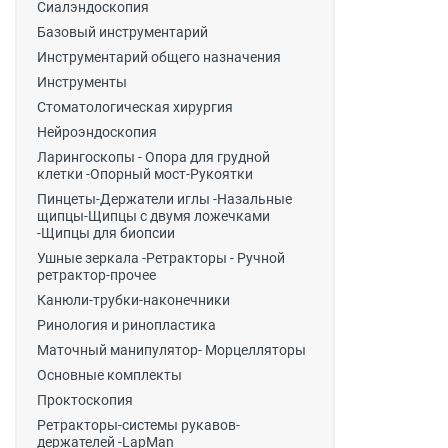
Сиалэндоскопия
Базовый инструментарий
Инструментарий общего назначения
Инструменты
Стоматологическая хирургия
Нейроэндоскопия
Ларингоскопы - Опора для грудной
клетки -Опорный мост-Рукоятки
Пинцеты-Держатели иглы -Назальные
щипцы-Щипцы с двумя ложечками
-Щипцы для биопсии
Ушные зеркала -Ретракторы - Ручной
ретрактор-прочее
Канюли-трубки-наконечники
Ринология и ринопластика
Маточный манипулятор- Морцелляторы
Основные комплекты
Проктоскопия
Ретракторы-системы рукавов-
держателей -LapMan