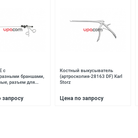
E с
Костный выкусыватель
разными браншами,
(артроскопия-28163 DF) Karl
ые, разъем для...
Storz
о запросу
Цена по запросу