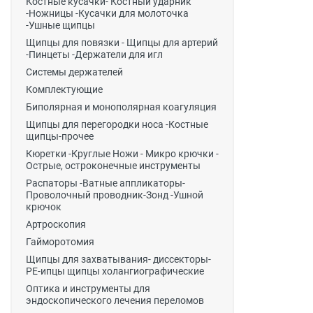
Костные кусачки- Костный ударник
-Ножницы -Кусачки для молоточка
-Ушные щипцы
Щипцы для повязки - Щипцы для артерий
-Пинцеты -Держатели для игл
Системы держателей
Комплектующие
Биполярная и монополярная коагуляция
Щипцы для перегородки носа -Костные
щипцы-прочее
Кюретки -Круглые Ножи - Микро крючки -
Острые, остроконечные инструменты
Распаторы -Ватные аппликаторы-
Проволочный проводник-Зонд -Ушной
крючок
Артроскопия
Гайморотомия
Щипцы для захватывания- диссекторы-
РЕ-ипцы щипцы холангиографические
Оптика и инструменты для
эндоскопического лечения переломов