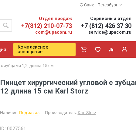
Санкт-Петербург
Отдел продаж
Сервисный отдел
+7(812) 210-07-73
+7 (812) 426 37 30
com@upacom.ru
service@upacom.ru
Комплексное
ция
оснащение
 с зубцами 1;2, длина 15 см
Пинцет хирургический угловой с зубц
12 длина 15 см Karl Storz
Наличие:
Под заказ
Производитель:
Karl Storz
ID: 0027561