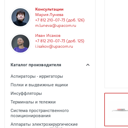
Гинекология
Консультации
Эндоскопия
Мария Лунева
+7 812 210-07-73 (доб. 126)
Функциональная диагностика
m.luneva@upacom.ru
Офтальмология
Иван Исаков
+7 812 210-07-73 (доб. 125)
Урология
i.isakov@upacom.ru
Дезинфекция и стерилизация
Лучевая диагностика
Каталог производителя
Реабилитация
Аспираторы - ирригаторы
Расходные материалы
Полки и выдвижные ящики
Оториноларингология
Инсуффляторы
Терминалы и тележки
Вспомогательное оборудование
Система пространственного
Ветеринария
позиционирования
Стоматологическое оборудование
Аппараты электрохирургические