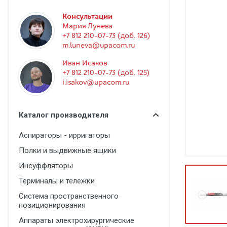
Гинекология
Консультации
Эндоскопия
Мария Лунева
+7 812 210-07-73 (доб. 126)
Функциональная диагностика
m.luneva@upacom.ru
Офтальмология
Иван Исаков
+7 812 210-07-73 (доб. 125)
Урология
i.isakov@upacom.ru
Дезинфекция и стерилизация
Лучевая диагностика
Каталог производителя
Реабилитация
Аспираторы - ирригаторы
Расходные материалы
Полки и выдвижные ящики
Оториноларингология
Инсуффляторы
Терминалы и тележки
Вспомогательное оборудование
Система пространственного
Ветеринария
позиционирования
Стоматологическое оборудование
Аппараты электрохирургические