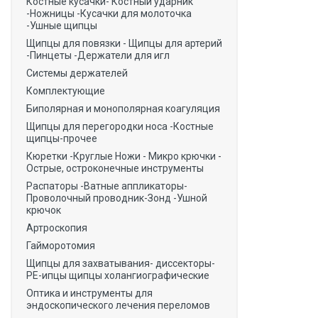
Костные кусачки- Костный ударник
-Ножницы -Кусачки для молоточка
-Ушные щипцы
Щипцы для повязки - Щипцы для артерий
-Пинцеты -Держатели для игл
Системы держателей
Комплектующие
Биполярная и монополярная коагуляция
Щипцы для перегородки носа -Костные
щипцы-прочее
Кюретки -Круглые Ножи - Микро крючки -
Острые, остроконечные инструменты
Распаторы -Ватные аппликаторы-
Проволочный проводник-Зонд -Ушной
крючок
Артроскопия
Гайморотомия
Щипцы для захватывания- диссекторы-
РЕ-ипцы щипцы холангиографические
Оптика и инструменты для
эндоскопического лечения переломов