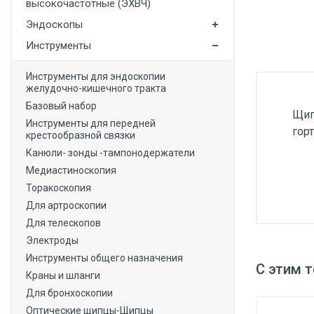
высокочастотные (ЭХВЧ)
Медицинская мебель
Эндоскопы
Лабораторное оборудование
Инструменты
Оборудование для скорой помощи
Инструменты для эндоскопии
желудочно-кишечного тракта
Прачечное оборудование
Базовый набор
Щип
Медицинские мониторы
Инструменты для передней
гор
крестообразной связки
Ортопедические товары
Канюли- зонды -тампонодержатели
Косметология
Медиастиноскопия
Торакоскопия
Для артроскопии
Для телескопов
Электроды
Инструменты общего назначения
С этим 
Краны и шланги
Для бронхоскопии
Оптические щипцы-Щипцы