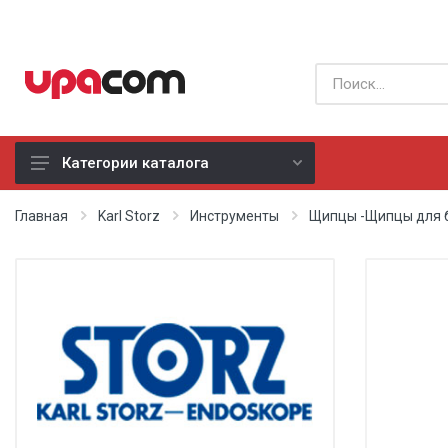
Категории каталога
Б/У оборудование
Главная
Karl Storz
Инструменты
Щипцы -Щипцы для 
Все производители
Физиотерапия
Реанимация
Неонатология
Хирургия