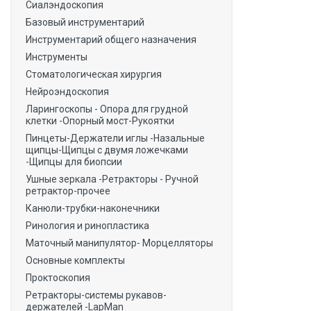
Сиалэндоскопия
Базовый инструментарий
Инструментарий общего назначения
Инструменты
Стоматологическая хирургия
Нейроэндоскопия
Ларингоскопы - Опора для грудной
клетки -Опорный мост-Рукоятки
Пинцеты-Держатели иглы -Назальные
щипцы-Щипцы с двумя ложечками
-Щипцы для биопсии
Ушные зеркала -Ретракторы - Ручной
ретрактор-прочее
Канюли-трубки-наконечники
Ринология и ринопластика
Маточный манипулятор- Морцелляторы
Основные комплекты
Проктоскопия
Ретракторы-системы рукавов-
держателей -LapMan