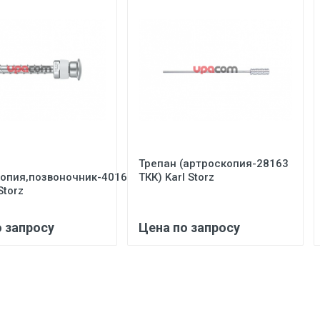
Трепан (артроскопия-28163
копия,позвоночник-40160
ТКК) Karl Storz
Storz
о запросу
Цена по запросу