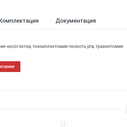
Комплектация
Документация
-носоглотка, тонзиллэктомия-полость рта, трахеотомия-
исание