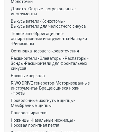
Молоточки
Долото -Острые- остроконечные
инструменты
Выкусыватели -Конхотомы-
Выкусыватели для челюстного синуса
Телескопы -Ирригационно-
аспирационные инструменты-Насадки
-Риноскопы
Остановка носового кровотечения
Расширители -Элеваторы - Распаторы -
Зонды-Расширители для фронтальных
синусов
Носовые зеркала
RIWO DRIVE генератор-Моторизованные
инструменты- Вращающиеся ножи
-Фрезы
Проволочные изогнутые щипцы-
Мембранные щипцы
Ранорасширители
Ножницы -Назальные ножницы -
Носовая полипная петля