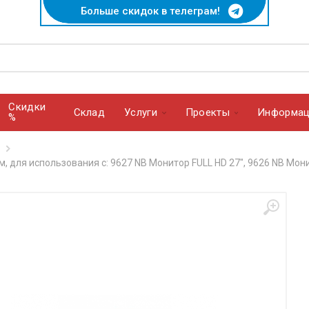
Больше скидок в телеграм!
Скидки
Cклад
Услуги
Проекты
Информац
%
 для использования с: 9627 NB Монитор FULL HD 27", 9626 NB Мони