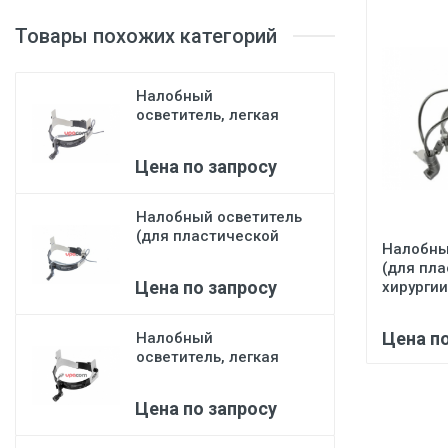
Товары похожих категорий
Налобный
осветитель, легкая
модель, диаметр
светов...
Цена по запросу
Налобный осветитель
(для пластической
Налобны
хирургии-094...
(для пл
Цена по запросу
хирургии
Цена п
Налобный
осветитель, легкая
модель, диаметр
светов...
Цена по запросу