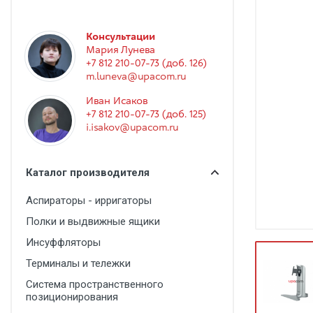
Гинекология
Эндоскопия
Консультации
Мария Лунева
Функциональная диагностика
+7 812 210-07-73 (доб. 126)
Офтальмология
m.luneva@upacom.ru
Иван Исаков
Урология
+7 812 210-07-73 (доб. 125)
Дезинфекция и стерилизация
i.isakov@upacom.ru
Лучевая диагностика
Каталог производителя
Реабилитация
Аспираторы - ирригаторы
Расходные материалы
Полки и выдвижные ящики
Оториноларингология
Инсуффляторы
Вспомогательное оборудование
Терминалы и тележки
Ветеринария
Система пространственного
позиционирования
Стоматологическое оборудование