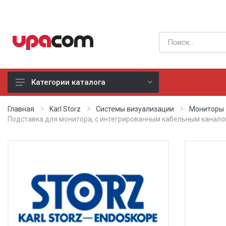
Категории каталога
Б/У оборудование
Главная
Karl Storz
Системы визуализации
Мониторы
Подставка для монитора, с интегрированным кабельным каналом,
Все производители
Физиотерапия
Реанимация
Неонатология
Хирургия