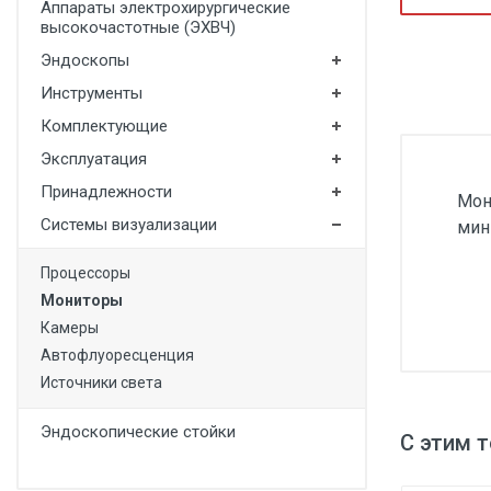
Аппараты электрохирургические
Медицинская мебель
высокочастотные (ЭХВЧ)
Эндоскопы
Лабораторное оборудование
Инструменты
Оборудование для скорой помощи
Комплектующие
Прачечное оборудование
Эксплуатация
Медицинские мониторы
Принадлежности
Мон
Ортопедические товары
Системы визуализации
мин
Косметология
Процессоры
Мониторы
Камеры
Автофлуоресценция
Источники света
Эндоскопические стойки
С этим 