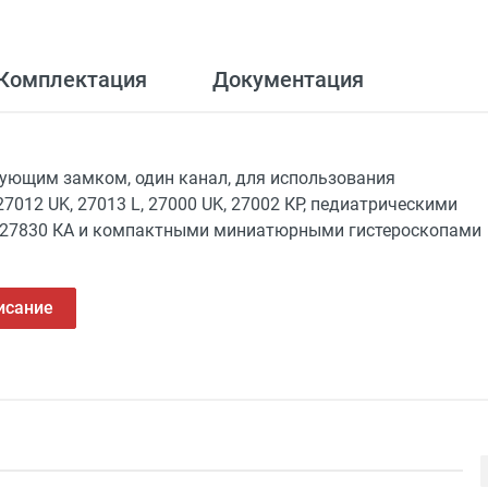
Комплектация
Документация
вующим замком, один канал, для использования
27012 UK, 27013 L, 27000 UK, 27002 КР, педиатрическими
S 27830 КА и компактными миниатюрными гистероскопами
исание