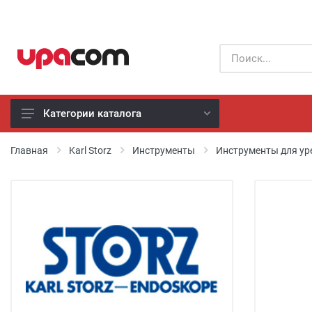
Категории каталога
Б/У оборудование
Главная
Karl Storz
Инструменты
Инструменты для ур
Все производители
Физиотерапия
Реанимация
Неонатология
Хирургия