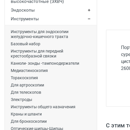
высокочастотные (ЭХВЧ)
Медицинская мебель
Эндоскопы
Лабораторное оборудование
Инструменты
Оборудование для скорой помощи
Инструменты для эндоскопии
желудочно-кишечного тракта
Прачечное оборудование
Базовый набор
Пор
Медицинские мониторы
Инструменты для передней
сур
крестообразной связки
Ортопедические товары
цис
Канюли- зонды -тампонодержатели
260
Косметология
Медиастиноскопия
Торакоскопия
Для артроскопии
Для телескопов
Электроды
Инструменты общего назначения
Краны и шланги
Для бронхоскопии
С этим 
Оптические щипцы-Щипцы