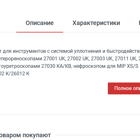
Описание
Характеристики
т для инструментов с системой уплотнения и быстродейст
етерореноскопами 27001 UK, 27002 UK, 27003 UK, 27011 UK, 
тоуретроскопами 27030 КА/КВ, нефроскопом для MIP XS/
02 К/26012 К
Полное оп
товаром покупают