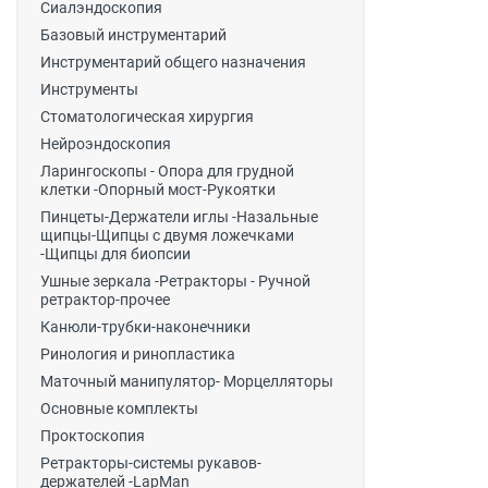
Сиалэндоскопия
Базовый инструментарий
Инструментарий общего назначения
Инструменты
Стоматологическая хирургия
Нейроэндоскопия
Ларингоскопы - Опора для грудной
клетки -Опорный мост-Рукоятки
Пинцеты-Держатели иглы -Назальные
щипцы-Щипцы с двумя ложечками
-Щипцы для биопсии
Ушные зеркала -Ретракторы - Ручной
ретрактор-прочее
Канюли-трубки-наконечники
Ринология и ринопластика
Маточный манипулятор- Морцелляторы
Основные комплекты
Проктоскопия
Ретракторы-системы рукавов-
держателей -LapMan