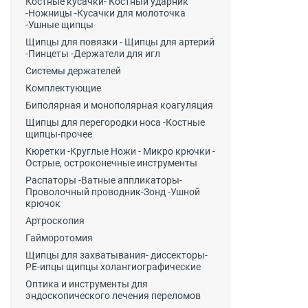
Костные кусачки- Костный ударник
-Ножницы -Кусачки для молоточка
-Ушные щипцы
Щипцы для повязки - Щипцы для артерий
-Пинцеты -Держатели для игл
Системы держателей
Комплектующие
Биполярная и монополярная коагуляция
Щипцы для перегородки носа -Костные
щипцы-прочее
Кюретки -Круглые Ножи - Микро крючки -
Острые, остроконечные инструменты
Распаторы -Ватные аппликаторы-
Проволочный проводник-Зонд -Ушной
крючок
Артроскопия
Гайморотомия
Щипцы для захватывания- диссекторы-
РЕ-ипцы щипцы холангиографические
Оптика и инструменты для
эндоскопического лечения переломов