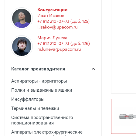
Гинекология
Консультации
Эндоскопия
Иван Исаков
+7 812 210-07-73 (доб. 125)
Функциональная диагностика
i.isakov@upacom.ru
Офтальмология
Мария Лунева
+7 812 210-07-73 (доб. 126)
Урология
m.luneva@upacom.ru
Дезинфекция и стерилизация
Лучевая диагностика
Каталог производителя
Реабилитация
Аспираторы - ирригаторы
Расходные материалы
Полки и выдвижные ящики
Оториноларингология
Инсуффляторы
Терминалы и тележки
Вспомогательное оборудование
Система пространственного
Ветеринария
позиционирования
Стоматологическое оборудование
Аппараты электрохирургические