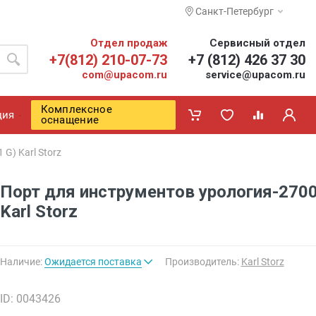
Санкт-Петербург
Отдел продаж
Сервисный отдел
+7(812) 210-07-73
+7 (812) 426 37 30
com@upacom.ru
service@upacom.ru
Комплексное
ция
оснащение
G) Karl Storz
Порт для инструментов урология-270
Karl Storz
Наличие:
Ожидается поставка
Производитель:
Karl Storz
ID: 0043426