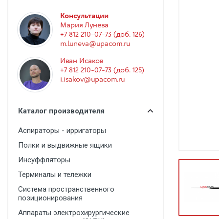
Гинекология
Консультации
Эндоскопия
Мария Лунева
+7 812 210-07-73 (доб. 126)
Функциональная диагностика
m.luneva@upacom.ru
Офтальмология
Иван Исаков
+7 812 210-07-73 (доб. 125)
Урология
i.isakov@upacom.ru
Дезинфекция и стерилизация
Лучевая диагностика
Каталог производителя
Реабилитация
Аспираторы - ирригаторы
Расходные материалы
Полки и выдвижные ящики
Оториноларингология
Инсуффляторы
Терминалы и тележки
Вспомогательное оборудование
Система пространственного
Ветеринария
позиционирования
Стоматологическое оборудование
Аппараты электрохирургические