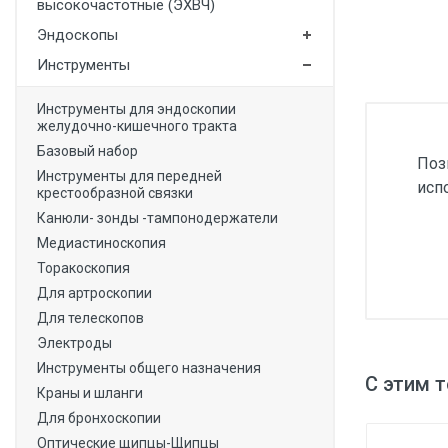
высокочастотные (ЭХВЧ)
Медицинская мебель
Эндоскопы
Лабораторное оборудование
Инструменты
Оборудование для скорой помощи
Инструменты для эндоскопии
желудочно-кишечного тракта
Прачечное оборудование
Базовый набор
Поз
Медицинские мониторы
Инструменты для передней
исп
крестообразной связки
Ортопедические товары
Канюли- зонды -тампонодержатели
Косметология
Медиастиноскопия
Торакоскопия
Для артроскопии
Для телескопов
Электроды
Инструменты общего назначения
С этим 
Краны и шланги
Для бронхоскопии
Оптические щипцы-Щипцы