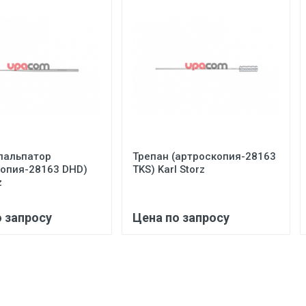
пальпатор
Трепан (артроскопия-28163
копия-28163 DHD)
TKS) Karl Storz
z
о запросу
Цена по запросу