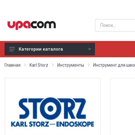
Категории каталога
Б/У оборудование
Главная
Karl Storz
Инструменты
Инструмент для шво
Все производители
Физиотерапия
Реанимация
Неонатология
Хирургия