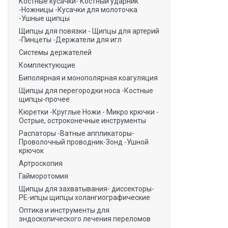
Костные кусачки- Костный ударник
-Ножницы -Кусачки для молоточка
-Ушные щипцы
Щипцы для повязки - Щипцы для артерий
-Пинцеты -Держатели для игл
Системы держателей
Комплектующие
Биполярная и монополярная коагуляция
Щипцы для перегородки носа -Костные
щипцы-прочее
Кюретки -Круглые Ножи - Микро крючки -
Острые, остроконечные инструменты
Распаторы -Ватные аппликаторы-
Проволочный проводник-Зонд -Ушной
крючок
Артроскопия
Гайморотомия
Щипцы для захватывания- диссекторы-
РЕ-ипцы щипцы холангиографические
Оптика и инструменты для
эндоскопического лечения переломов