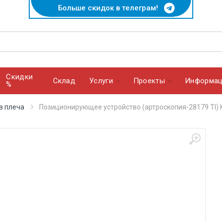
Больше скидок в телеграм!
Скидки
Cклад
Услуги
Проекты
Информац
%
в плеча
Позиционирующее устройство (артроскопия-28179 TI) K