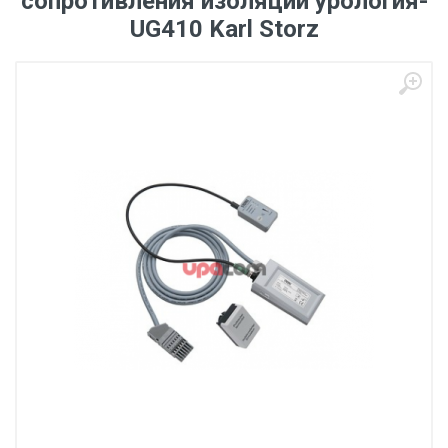
сопротивления изоляции урология-
UG410 Karl Storz