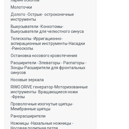
ларингоскопов
Молоточки
Долото -Острые- остроконечные
инструменты
Выкусыватели -Конхотомы-
Выкусыватели для челюстного синуса
Телескопы -Ирригационно-
аспирационные инструменты-Насадки
-Риноскопы
Остановка носового кровотечения
Расширители -Элеваторы - Распаторы -
Зонды-Расширители для фронтальных
синусов
Носовые зеркала
RIWO DRIVE генератор-Моторизованные
инструменты- Вращающиеся ножи
-Фрезы
Проволочные изогнутые щипцы-
Мембранные щипцы
Ранорасширители
Ножницы -Назальные ножницы -
Носовая полипная петля