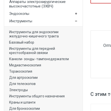
Аппараты электрохирургические
Медицинская мебель
высокочастотные (ЭХВЧ)
Эндоскопы
Лабораторное оборудование
Инструменты
Оборудование для скорой помощи
Прачечное оборудование
Инструменты для эндоскопии
желудочно-кишечного тракта
Медицинские мониторы
Базовый набор
Опт
Инструменты для передней
Ортопедические товары
крестообразной связки
Косметология
Канюли- зонды -тампонодержатели
Медиастиноскопия
Торакоскопия
Для артроскопии
Для телескопов
Электроды
С этим 
Инструменты общего назначения
Краны и шланги
Для бронхоскопии