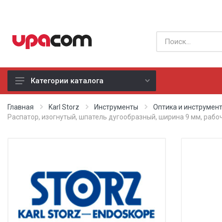
Категории каталога
Б/У оборудование
Главная
Karl Storz
Инструменты
Оптика и инструмен
Распатор, изогнутый, шпатель дугообразный, ширина 9 мм, рабо
Все производители
Физиотерапия
Реанимация
Неонатология
Хирургия