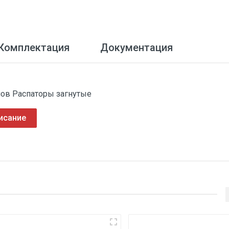
Комплектация
Документация
мов Распаторы загнутые
исание