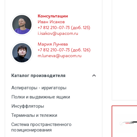
Гинекология
Эндоскопия
Консультации
Иван Исаков
Функциональная диагностика
+7 812 210-07-73 (доб. 125)
Офтальмология
i.isakov@upacom.ru
Мария Лунева
Урология
+7 812 210-07-73 (доб. 126)
Дезинфекция и стерилизация
m.luneva@upacom.ru
Лучевая диагностика
Каталог производителя
Реабилитация
Аспираторы - ирригаторы
Расходные материалы
Полки и выдвижные ящики
Оториноларингология
Инсуффляторы
Вспомогательное оборудование
Терминалы и тележки
Ветеринария
Система пространственного
позиционирования
Стоматологическое оборудование