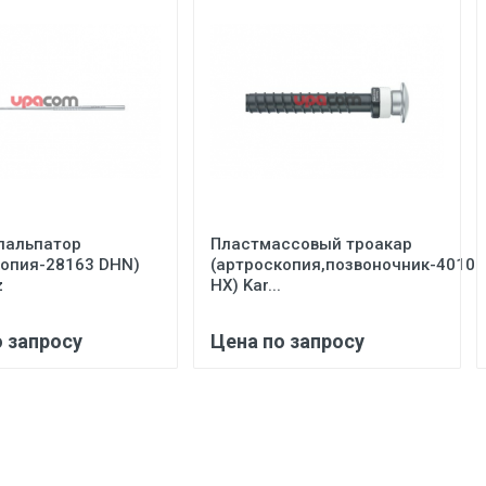
пальпатор
Пластмассовый троакар
копия-28163 DHN)
(артроскопия,позвоночник-40103
z
НХ) Kar...
о запросу
Цена по запросу