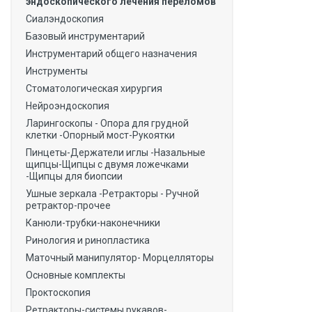
эндоскопического лечения переломов
Сиалэндоскопия
Базовый инструментарий
Инструментарий общего назначения
Инструменты
Стоматологическая хирургия
Нейроэндоскопия
Ларингоскопы - Опора для грудной
клетки -Опорный мост-Рукоятки
Пинцеты-Держатели иглы -Назальные
щипцы-Щипцы с двумя ложечками
-Щипцы для биопсии
Ушные зеркала -Ретракторы - Ручной
ретрактор-прочее
Канюли-трубки-наконечники
Ринология и ринопластика
Маточный манипулятор- Морцелляторы
Основные комплекты
Проктоскопия
Ретракторы-системы рукавов-