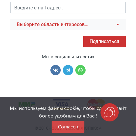
Выберите область интересов...
Подписаться
Мы в социальных сетях
Мы используем файлы cookie, чтобы сделать сайт
более удобным для Вас !
Согласен
© 2010—2026 Компания ЮПаКом