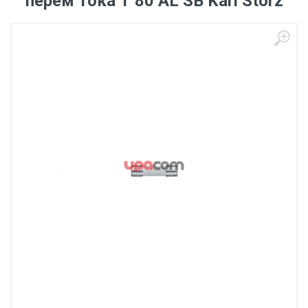
перем тока Т 80 AL SB Karl Storz