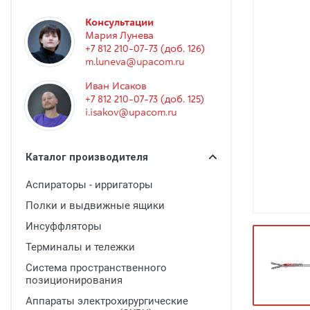
Гинекология
Консультации
Эндоскопия
Мария Лунева
+7 812 210-07-73 (доб. 126)
Функциональная диагностика
m.luneva@upacom.ru
Офтальмология
Иван Исаков
+7 812 210-07-73 (доб. 125)
Урология
i.isakov@upacom.ru
Дезинфекция и стерилизация
Лучевая диагностика
Каталог производителя
Реабилитация
Аспираторы - ирригаторы
Расходные материалы
Полки и выдвижные ящики
Оториноларингология
Инсуффляторы
Терминалы и тележки
Вспомогательное оборудование
Система пространственного
Ветеринария
позиционирования
Стоматологическое оборудование
Аппараты электрохирургические