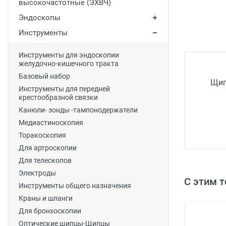
высокочастотные (ЭХВЧ)
Медицинская мебель
Эндоскопы
Лабораторное оборудование
Инструменты
Оборудование для скорой помощи
Инструменты для эндоскопии
желудочно-кишечного тракта
Прачечное оборудование
Базовый набор
Щип
Медицинские мониторы
Инструменты для передней
крестообразной связки
Ортопедические товары
Канюли- зонды -тампонодержатели
Косметология
Медиастиноскопия
Торакоскопия
Для артроскопии
Для телескопов
Электроды
С этим 
Инструменты общего назначения
Краны и шланги
Для бронхоскопии
Оптические щипцы-Щипцы