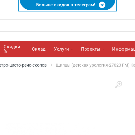
Больше скидок в телеграм!
Скидки
Cклад
Услуги
Проекты
Информа
%
етро-цисто-рено-скопов
Щипцы (детская урология-27023 FM) Kar