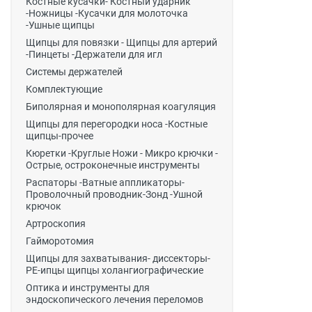
Костные кусачки- Костный ударник
-Ножницы -Кусачки для молоточка
-Ушные щипцы
Щипцы для повязки - Щипцы для артерий
-Пинцеты -Держатели для игл
Системы держателей
Комплектующие
Биполярная и монополярная коагуляция
Щипцы для перегородки носа -Костные
щипцы-прочее
Кюретки -Круглые Ножи - Микро крючки -
Острые, остроконечные инструменты
Распаторы -Ватные аппликаторы-
Проволочный проводник-Зонд -Ушной
крючок
Артроскопия
Гайморотомия
Щипцы для захватывания- диссекторы-
РЕ-ипцы щипцы холангиографические
Оптика и инструменты для
эндоскопического лечения переломов