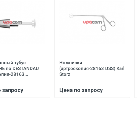
онный тубус
Ножнички
NE по DESTANDAU
(артроскопия-28163 DSS) Karl
опия-28163...
Storz
о запросу
Цена по запросу