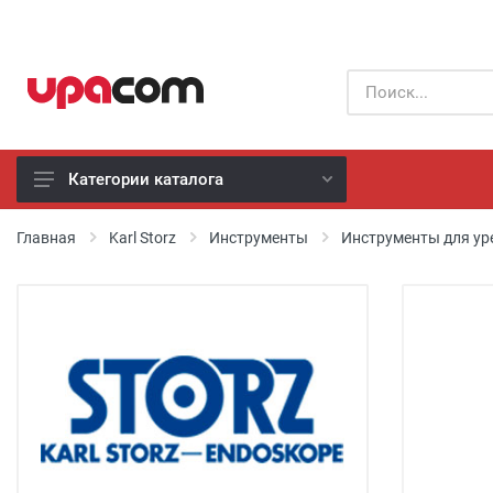
Категории каталога
Б/У оборудование
Главная
Karl Storz
Инструменты
Инструменты для ур
Все производители
Физиотерапия
Реанимация
Неонатология
Хирургия