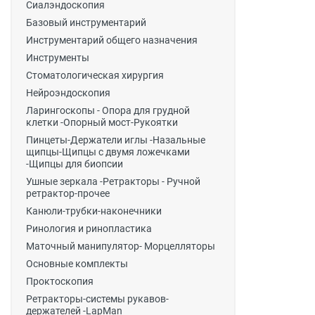
Сиалэндоскопия
Базовый инструментарий
Инструментарий общего назначения
Инструменты
Стоматологическая хирургия
Нейроэндоскопия
Ларингоскопы - Опора для грудной
клетки -Опорный мост-Рукоятки
Пинцеты-Держатели иглы -Назальные
щипцы-Щипцы с двумя ложечками
-Щипцы для биопсии
Ушные зеркала -Ретракторы - Ручной
ретрактор-прочее
Канюли-трубки-наконечники
Ринология и ринопластика
Маточный манипулятор- Морцелляторы
Основные комплекты
Проктоскопия
Ретракторы-системы рукавов-
держателей -LapMan