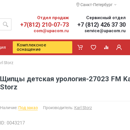
Санкт-Петербург
Отдел продаж
Сервисный отдел
+7(812) 210-07-73
+7 (812) 426 37 30
com@upacom.ru
service@upacom.ru
Комплексное
ция
оснащение
l Storz
Щипцы детская урология-27023 FM Ka
Storz
Наличие:
Под заказ
Производитель:
Karl Storz
ID: 0043217