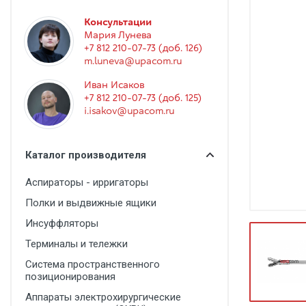
Гинекология
Консультации
Эндоскопия
Мария Лунева
+7 812 210-07-73 (доб. 126)
Функциональная диагностика
m.luneva@upacom.ru
Офтальмология
Иван Исаков
+7 812 210-07-73 (доб. 125)
Урология
i.isakov@upacom.ru
Дезинфекция и стерилизация
Лучевая диагностика
Каталог производителя
Реабилитация
Аспираторы - ирригаторы
Расходные материалы
Полки и выдвижные ящики
Оториноларингология
Инсуффляторы
Терминалы и тележки
Вспомогательное оборудование
Система пространственного
Ветеринария
позиционирования
Стоматологическое оборудование
Аппараты электрохирургические