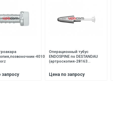
троакара
Операционный тубус
копия,позвоночник-40103
ENDOSPINE по DESTANDAU
torz
(артроскопия-28163...
о запросу
Цена по запросу