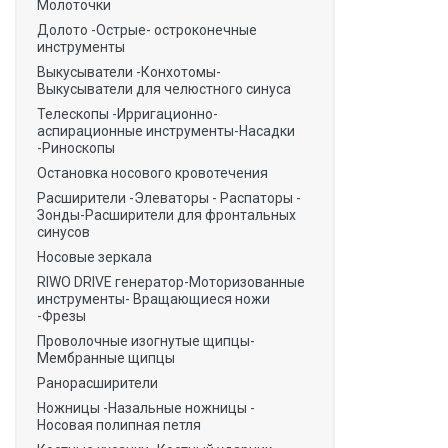
Молоточки
Долото -Острые- остроконечные
инструменты
Выкусыватели -Конхотомы-
Выкусыватели для челюстного синуса
Телескопы -Ирригационно-
аспирационные инструменты-Насадки
-Риноскопы
Остановка носового кровотечения
Расширители -Элеваторы - Распаторы -
Зонды-Расширители для фронтальных
синусов
Носовые зеркала
RIWO DRIVE генератор-Моторизованные
инструменты- Вращающиеся ножи
-Фрезы
Проволочные изогнутые щипцы-
Мембранные щипцы
Ранорасширители
Ножницы -Назальные ножницы -
Носовая полипная петля