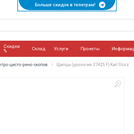
Больше скидок в телеграм!
Скидки
Cклад
Услуги
Проекты
Информац
%
етро-цисто-рено-скопов
Щипцы (урология-27425 F) Karl Storz