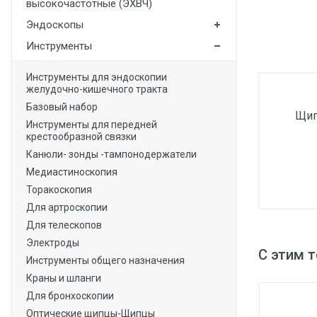
высокочастотные (ЭХВЧ)
Медицинская мебель
Эндоскопы
Лабораторное оборудование
Инструменты
Оборудование для скорой помощи
Инструменты для эндоскопии
желудочно-кишечного тракта
Прачечное оборудование
Базовый набор
Щип
Медицинские мониторы
Инструменты для передней
крестообразной связки
Ортопедические товары
Канюли- зонды -тампонодержатели
Косметология
Медиастиноскопия
Торакоскопия
Для артроскопии
Для телескопов
Электроды
С этим 
Инструменты общего назначения
Краны и шланги
Для бронхоскопии
Оптические щипцы-Щипцы