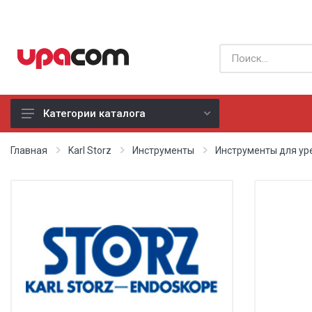
Категории каталога
Б/У оборудование
Главная
Karl Storz
Инструменты
Инструменты для ур
Все производители
Физиотерапия
Реанимация
Неонатология
Хирургия