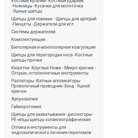
Костные кусачки- Костный ударник
-Ножницы -Кусачки для молоточка
-Ушные щипцы
Щипцы для повязки - Щипцы для артерий
-Пинцеты -Держатели для игл
Системы держателей
Комплектующие
Биполярная и монополярная коагуляция
Щипцы для перегородки носа -Костные
щипцы-прочее
Кюретки -Круглые Ножи - Микро крючки -
Острые, остроконечные инструменты
Распаторы -Ватные аппликаторы-
Проволочный проводник-Зонд -Ушной
крючок
Артроскопия
Гайморотомия
Щипцы для захватывания- диссекторы-
РЕ-ипцы щипцы холангиографические
Оптика и инструменты для
эндоскопического лечения переломов