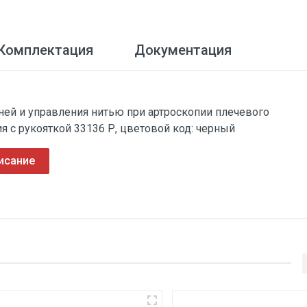
Комплектация
Документация
ей и управления нитью при артроскопии плечевого
ия с рукояткой 33136 Р, цветовой код: черный
исание