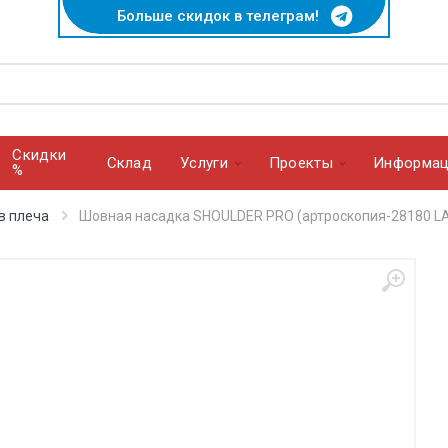
Больше скидок в телеграм!
Скидки
Cклад
Услуги
Проекты
Информац
%
в плеча
Шовная насадка SHOULDER PRO (артроскопия-28180 LA)