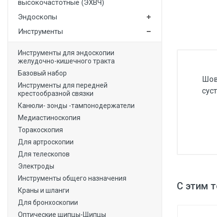
высокочастотные (ЭХВЧ)
Медицинская мебель
Эндоскопы
Лабораторное оборудование
Инструменты
Оборудование для скорой помощи
Инструменты для эндоскопии
желудочно-кишечного тракта
Прачечное оборудование
Базовый набор
Шов
Медицинские мониторы
Инструменты для передней
сус
крестообразной связки
Ортопедические товары
Канюли- зонды -тампонодержатели
Косметология
Медиастиноскопия
Торакоскопия
Для артроскопии
Для телескопов
Электроды
Инструменты общего назначения
С этим 
Краны и шланги
Для бронхоскопии
Оптические щипцы-Щипцы