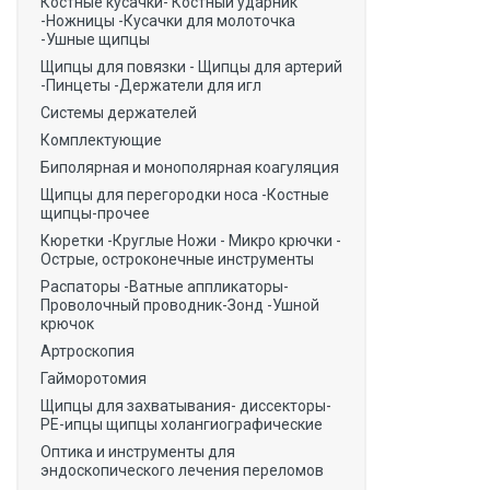
Костные кусачки- Костный ударник
-Ножницы -Кусачки для молоточка
-Ушные щипцы
Щипцы для повязки - Щипцы для артерий
-Пинцеты -Держатели для игл
Системы держателей
Комплектующие
Биполярная и монополярная коагуляция
Щипцы для перегородки носа -Костные
щипцы-прочее
Кюретки -Круглые Ножи - Микро крючки -
Острые, остроконечные инструменты
Распаторы -Ватные аппликаторы-
Проволочный проводник-Зонд -Ушной
крючок
Артроскопия
Гайморотомия
Щипцы для захватывания- диссекторы-
РЕ-ипцы щипцы холангиографические
Оптика и инструменты для
эндоскопического лечения переломов