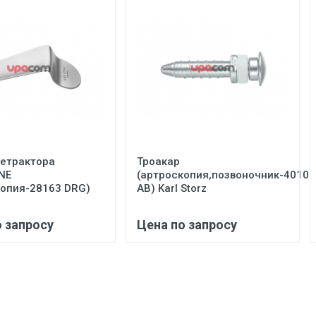
ретрактора
Троакар
NE
(артроскопия,позвоночник-40103
копия-28163 DRG)
АВ) Karl Storz
.
о запросу
Цена по запросу