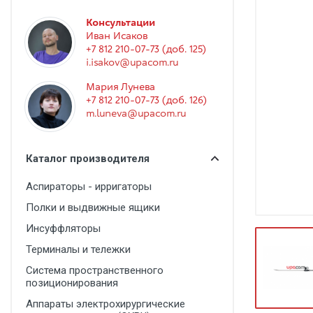
Гинекология
Консультации
Эндоскопия
Иван Исаков
+7 812 210-07-73 (доб. 125)
Функциональная диагностика
i.isakov@upacom.ru
Офтальмология
Мария Лунева
+7 812 210-07-73 (доб. 126)
Урология
m.luneva@upacom.ru
Дезинфекция и стерилизация
Лучевая диагностика
Каталог производителя
Реабилитация
Аспираторы - ирригаторы
Расходные материалы
Полки и выдвижные ящики
Оториноларингология
Инсуффляторы
Терминалы и тележки
Вспомогательное оборудование
Система пространственного
Ветеринария
позиционирования
Стоматологическое оборудование
Аппараты электрохирургические