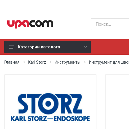
Категории каталога
Б/У оборудование
Главная
Karl Storz
Инструменты
Инструмент для шво
Все производители
Физиотерапия
Реанимация
Неонатология
Хирургия