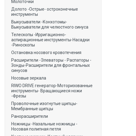
Молоточки
Долото -Острые- остроконечные
инструменты
Выкусыватели -Конхотомы-
Выкусыватели для челюстного синуса
Телескопы -Ирригационно-
аспирационные инструменты-Насадки
-Риноскопы
Остановка носового кровотечения
Расширители -Элеваторы - Распаторы -
Зонды-Расширители для фронтальных
синусов
Носовые зеркала
RIWO DRIVE генератор-Моторизованные
инструменты- Вращающиеся ножи
-Фрезы
Проволочные изогнутые щипцы-
Мембранные щипцы
Ранорасширители
Ножницы -Назальные ножницы -
Носовая полипная петля