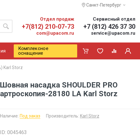
Санкт-Петербург
Отдел продаж
Сервисный отдел
+7(812) 210-07-73
+7 (812) 426 37 30
com@upacom.ru
service@upacom.ru
Комплексное
ия
оснащение
 Karl Storz
Шовная насадка SHOULDER PRO
артроскопия-28180 LA Karl Storz
Наличие:
Под заказ
Производитель:
Karl Storz
ID: 0045463