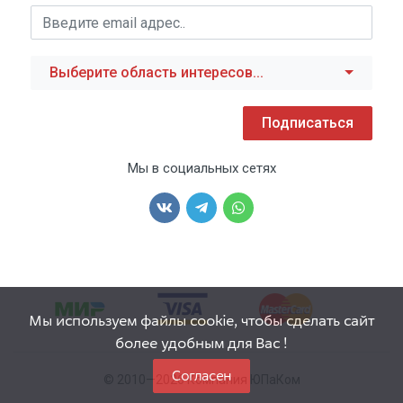
Выберите область интересов...
Подписаться
Мы в социальных сетях
Мы используем файлы cookie, чтобы сделать сайт
более удобным для Вас !
Согласен
© 2010—2026 Компания ЮПаКом