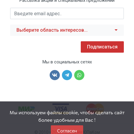
Рассылка акций и специальных предложений
Выберите область интересов...
Подписаться
Мы в социальных сетях
Мы используем файлы cookie, чтобы сделать сайт
более удобным для Вас !
Согласен
© 2010—2026 Компания ЮПаКом