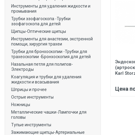
Инструменты для удаления жидкости и
промывания
Трубки эзофагоскопа -Трубки
эзофагоскопа для детей
Щипцы-Оптические щипцы
Инструменты для анастезии, экстренной
помощи, хирургия трахеи
Трубки для бронхоскопии -Трубки для
трахеоскопии -Бронхоскопия для детей
Эндоско
Назальная петля для полипов-
(артрос
Электроды
Karl Stor
Коагуляция и трубки для удаления
жидкости и всасывания
Цена п
Шприцы и прочее
Острые инструменты
Ножницы
Металлические чашки-Лампочки для
головы
Тупые инструменты
Зажимающие щипцы-Артериальные