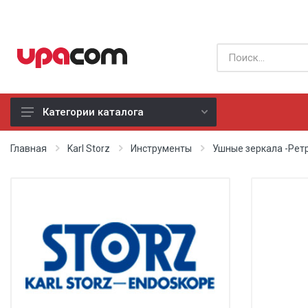
Категории каталога
Б/У оборудование
Главная
Karl Storz
Инструменты
Ушные зеркала -Рет
Все производители
Физиотерапия
Реанимация
Неонатология
Хирургия