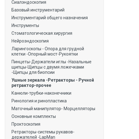
Сиалэндоскопия
Базовый инструментарий
Инструментарий общего назначения
Инструменты
Стоматологическая хирургия
Нейроэндоскопия
Ларингоскопы - Опора для грудной
клетки -Опорный мост-Рукоятки
Пинцеты-Держатели иглы -Назальные
щипцы-Щипцы с двумя ложечками
-Щипцы для биопсии
Ушные зеркала -Ретракторы - Ручной
ретрактор-прочее
Канюли-трубки-наконечники
Ринология и ринопластика
Маточный манипулятор- Морцелляторы
Основные комплекты
Проктоскопия
Ретракторы-системы рукавов-
держателей -LapMan