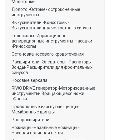
Молоточки
Долото -Острые- остроконечные
инструменты
Выкусыватели -Конхотомы-
Выкусыватели для челюстного синуса
Телескопы -Ирригационно-
аспирационные инструменты-Насадки
-Риноскопы
Остановка носового кровотечения
Расширители -Элеваторы - Распаторы -
Зонды-Расширители для фронтальных
синусов
Носовые зеркала
RIWO DRIVE генератор-Моторизованные
инструменты- Вращающиеся ножи
-Фрезы
Проволочные изогнутые щипцы-
Мембранные щипцы
Ранорасширители
Ножницы -Назальные ножницы -
Носовая полипная петля