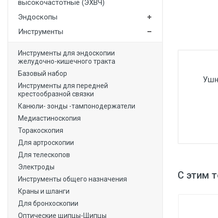
высокочастотные (ЭХВЧ)
Медицинская мебель
Эндоскопы
Лабораторное оборудование
Инструменты
Оборудование для скорой помощи
Инструменты для эндоскопии
желудочно-кишечного тракта
Прачечное оборудование
Базовый набор
Ушн
Медицинские мониторы
Инструменты для передней
крестообразной связки
Ортопедические товары
Канюли- зонды -тампонодержатели
Косметология
Медиастиноскопия
Торакоскопия
Для артроскопии
Для телескопов
Электроды
С этим 
Инструменты общего назначения
Краны и шланги
Для бронхоскопии
Оптические щипцы-Щипцы