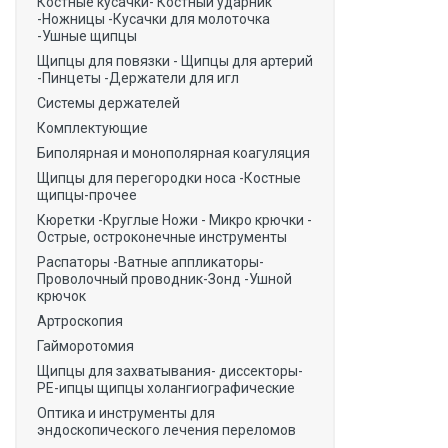
Костные кусачки- Костный ударник
-Ножницы -Кусачки для молоточка
-Ушные щипцы
Щипцы для повязки - Щипцы для артерий
-Пинцеты -Держатели для игл
Системы держателей
Комплектующие
Биполярная и монополярная коагуляция
Щипцы для перегородки носа -Костные
щипцы-прочее
Кюретки -Круглые Ножи - Микро крючки -
Острые, остроконечные инструменты
Распаторы -Ватные аппликаторы-
Проволочный проводник-Зонд -Ушной
крючок
Артроскопия
Гайморотомия
Щипцы для захватывания- диссекторы-
РЕ-ипцы щипцы холангиографические
Оптика и инструменты для
эндоскопического лечения переломов