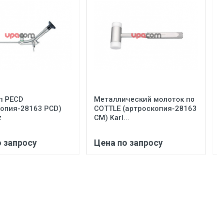
п PECD
Металлический молоток по
копия-28163 PCD)
COTTLE (артроскопия-28163
z
CM) Karl...
о запросу
Цена по запросу