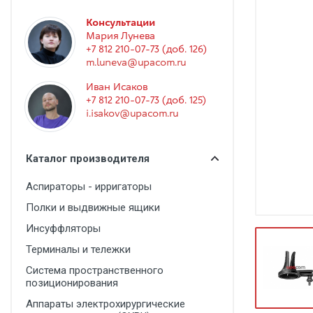
Гинекология
Консультации
Эндоскопия
Мария Лунева
+7 812 210-07-73 (доб. 126)
Функциональная диагностика
m.luneva@upacom.ru
Офтальмология
Иван Исаков
+7 812 210-07-73 (доб. 125)
Урология
i.isakov@upacom.ru
Дезинфекция и стерилизация
Лучевая диагностика
Каталог производителя
Реабилитация
Аспираторы - ирригаторы
Расходные материалы
Полки и выдвижные ящики
Оториноларингология
Инсуффляторы
Терминалы и тележки
Вспомогательное оборудование
Система пространственного
Ветеринария
позиционирования
Стоматологическое оборудование
Аппараты электрохирургические