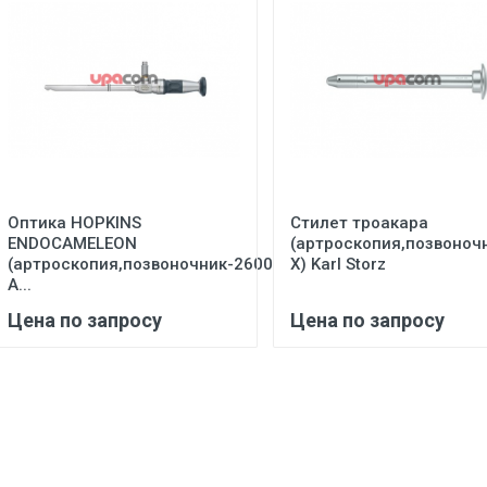
Оптика HOPKINS
Стилет троакара
ENDOCAMELEON
(артроскопия,позвоноч
(артроскопия,позвоночник-26003
X) Karl Storz
А...
Цена по запросу
Цена по запросу