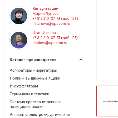
Гинекология
Консультации
Эндоскопия
Мария Лунева
+7 812 210-07-73 (доб. 126)
Функциональная диагностика
m.luneva@upacom.ru
Офтальмология
Иван Исаков
+7 812 210-07-73 (доб. 125)
Урология
i.isakov@upacom.ru
Дезинфекция и стерилизация
Лучевая диагностика
Каталог производителя
Реабилитация
Аспираторы - ирригаторы
Расходные материалы
Полки и выдвижные ящики
Оториноларингология
Инсуффляторы
Терминалы и тележки
Вспомогательное оборудование
Система пространственного
Ветеринария
позиционирования
Стоматологическое оборудование
Аппараты электрохирургические