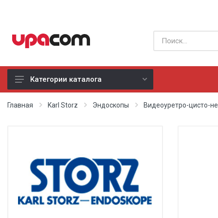
Категории каталога
Б/У оборудование
Главная
Karl Storz
Эндоскопы
Видеоуретро-цисто-н
Все производители
Физиотерапия
Реанимация
Неонатология
Хирургия