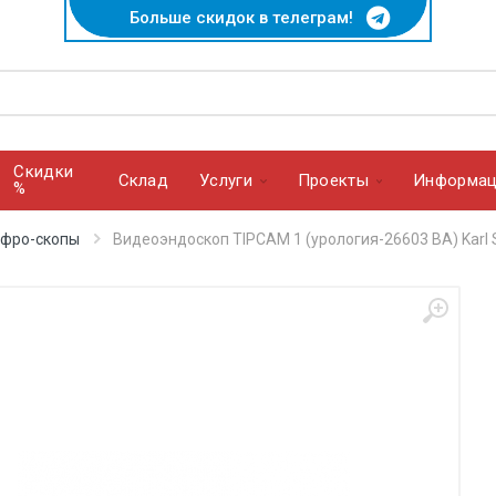
Больше скидок в телеграм!
Скидки
Cклад
Услуги
Проекты
Информац
%
ефро-скопы
Видеоэндоскоп TIPCAM 1 (урология-26603 BA) Karl 