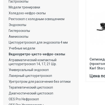
Гастроскопы
Модели тренировки
Холедохо-нефро-скопы
Ректоскоп с холодным освещением
Эндоскопы
Гистероскопы
Амниоскопы
Цистоуретроскоп для эндоскопа 4 мм
Учебные модели
Видеоуретро-цисто-нефро-скопы
Сигмоид
Атравматический компактный
(проктол
цистоуретроскоп 14, 17, 21 Шр.
Karl Stor
Универсальный эндоскоп
Цена п
Лазерный цистоуретроскоп
Уретротром для рассечения без оптики
Терапевтический цистоскоп
Диагностический цистоскоп
OES Pro Нефроскоп