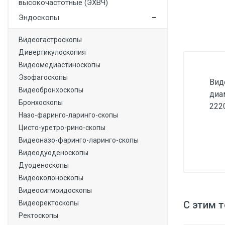
высокочастотные (ЭХВЧ)
Медицинская мебель
Эндоскопы
Лабораторное оборудование
Видеогастроскопы
Оборудование для скорой помощи
Дивертикулоскопия
Прачечное оборудование
Видеомедиастиноскопы
Эзофагоскопы
Вид
Медицинские мониторы
Видеобронхоскопы
диа
Ортопедические товары
Бронхоскопы
222
Назо-фаринго-ларинго-скопы
Косметология
Цисто-уретро-рино-скопы
Видеоназо-фаринго-ларинго-скопы
Видеодуоденоскопы
Дуоденоскопы
Видеоколоноскопы
Видеосигмоидоскопы
С этим 
Видеоректоскопы
Ректоскопы