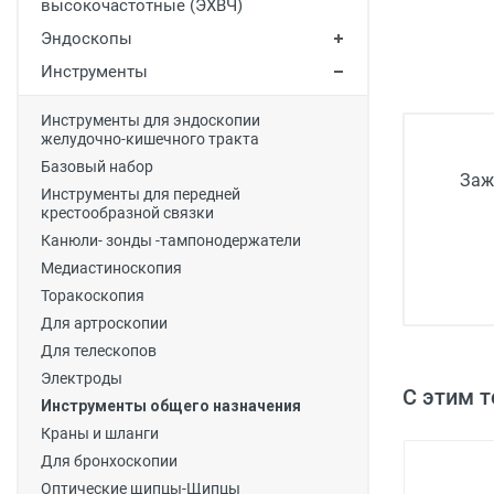
высокочастотные (ЭХВЧ)
Медицинская мебель
Эндоскопы
Лабораторное оборудование
Инструменты
Оборудование для скорой помощи
Инструменты для эндоскопии
желудочно-кишечного тракта
Прачечное оборудование
Базовый набор
Заж
Медицинские мониторы
Инструменты для передней
крестообразной связки
Ортопедические товары
Канюли- зонды -тампонодержатели
Косметология
Медиастиноскопия
Торакоскопия
Для артроскопии
Для телескопов
Электроды
С этим 
Инструменты общего назначения
Краны и шланги
Для бронхоскопии
Оптические щипцы-Щипцы