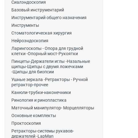
Сиалэндоскопия
Базовый инструментарий
Инструментарий общего назначения
Инструменты
Стоматологическая хирургия
Нейроэндоскопия
Ларингоскопы - Опора для грудной
клетки -Опорный мост-Рукоятки
Пинцеты-Держатели иглы -Назальные
щипцы-Щипцы с двумя ложечками
-Щипцы для биопсии
Ушные зеркала -Ретракторы - Ручной
ретрактор-прочее
Канюли-трубки-наконечники
Ринология и ринопластика
Маточный манипулятор- Морцелляторы
Основные комплекты
Проктоскопия
Ретракторы-системы рукавов-
держателей -LapMan