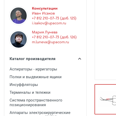
Гинекология
Консультации
Эндоскопия
Иван Исаков
+7 812 210-07-73 (доб. 125)
Функциональная диагностика
i.isakov@upacom.ru
Офтальмология
Мария Лунева
+7 812 210-07-73 (доб. 126)
Урология
m.luneva@upacom.ru
Дезинфекция и стерилизация
Лучевая диагностика
Каталог производителя
Реабилитация
Аспираторы - ирригаторы
Расходные материалы
Полки и выдвижные ящики
Оториноларингология
Инсуффляторы
Терминалы и тележки
Вспомогательное оборудование
Система пространственного
Ветеринария
позиционирования
Стоматологическое оборудование
Аппараты электрохирургические