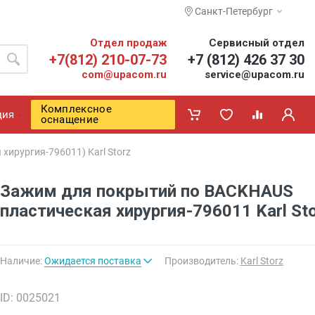
Санкт-Петербург
Отдел продаж
Сервисный отдел
+7(812) 210-07-73
+7 (812) 426 37 30
com@upacom.ru
service@upacom.ru
Комплексное
ция
оснащение
ирургия-796011) Karl Storz
Зажим для покрытий по BACKHAUS
пластическая хирургия-796011 Karl St
Наличие:
Ожидается поставка
Производитель:
Karl Storz
ID: 0025021