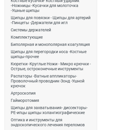
Костные кусачки- Костный ударник
-Ножницы -Кусачки для молоточка
-Ушные щипцы
Щипцы для повязки - Щипцы для артерий
-Пинцеты -Держатели для игл
Системы держателей
Комплектующие
Биполярная и монополярная коагуляция
Щипцы для перегородки носа -Костные
щипцы-прочее
Кюретки -Круглые Ножи - Микро крючки -
Острые, остроконечные инструменты
Распаторы -Ватные аппликаторы-
Проволочный проводник-Зонд -Ушной
крючок
Артроскопия
Гайморотомия
Щипцы для захватывания- диссекторы-
РЕ-ипцы щипцы холангиографические
Оптика и инструменты для
эндоскопического лечения переломов