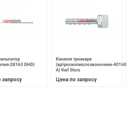
пальпатор
Канюля троакара
опия-28163 DHD)
(артроскопия,позвоночник-40160
А) Karl Storz
о запросу
Цена по запросу