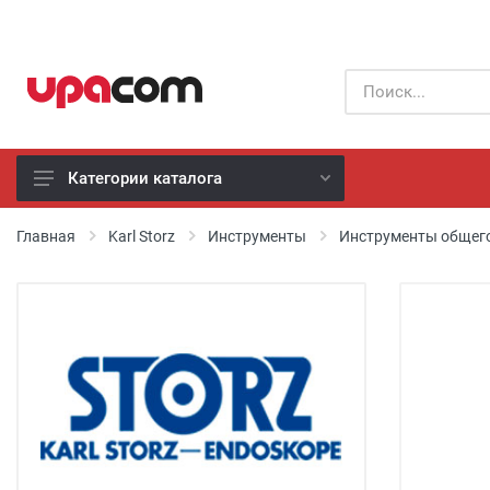
Категории каталога
Б/У оборудование
Главная
Karl Storz
Инструменты
Инструменты общег
Все производители
Физиотерапия
Реанимация
Неонатология
Хирургия