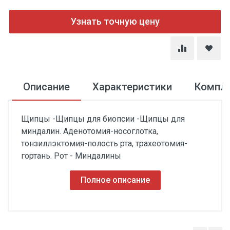
Узнать точную цену
Описание
Характеристики
Компл
Щипцы -Щипцы для биопсии -Щипцы для
миндалин. Аденотомия-носоглотка,
тонзиллэктомия-полость рта, трахеотомия-
гортань. Рот - Миндалины
Полное описание