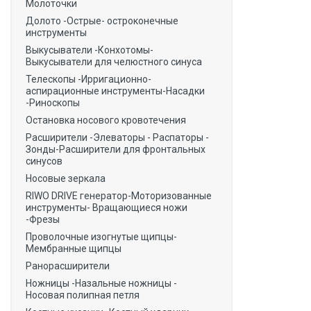
Молоточки
Долото -Острые- остроконечные
инструменты
Выкусыватели -Конхотомы-
Выкусыватели для челюстного синуса
Телескопы -Ирригационно-
аспирационные инструменты-Насадки
-Риноскопы
Остановка носового кровотечения
Расширители -Элеваторы - Распаторы -
Зонды-Расширители для фронтальных
синусов
Носовые зеркала
RIWO DRIVE генератор-Моторизованные
инструменты- Вращающиеся ножи
-Фрезы
Проволочные изогнутые щипцы-
Мембранные щипцы
Ранорасширители
Ножницы -Назальные ножницы -
Носовая полипная петля