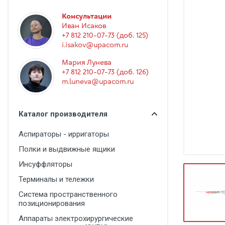
Гинекология
Консультации
Эндоскопия
Иван Исаков
+7 812 210-07-73 (доб. 125)
Функциональная диагностика
i.isakov@upacom.ru
Офтальмология
Мария Лунева
+7 812 210-07-73 (доб. 126)
Урология
m.luneva@upacom.ru
Дезинфекция и стерилизация
Лучевая диагностика
Каталог производителя
Реабилитация
Аспираторы - ирригаторы
Расходные материалы
Полки и выдвижные ящики
Оториноларингология
Инсуффляторы
Терминалы и тележки
Вспомогательное оборудование
Система пространственного
Ветеринария
позиционирования
Стоматологическое оборудование
Аппараты электрохирургические