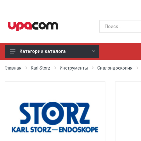
Категории каталога
Б/У оборудование
Главная
Karl Storz
Инструменты
Сиалэндоскопия
Все производители
Физиотерапия
Реанимация
Неонатология
Хирургия