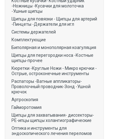
Костные кусачки- Костный ударник
-Ножницы -Кусачки для молоточка
-Ушные щипцы
Щипцы для повязки - Щипцы для артерий
-Пинцеты -Держатели для игл
Системы держателей
Комплектующие
Биполярная и монополярная коагуляция
Щипцы для перегородки носа -Костные
щипцы-прочее
Кюретки -Круглые Ножи - Микро крючки -
Острые, остроконечные инструменты
Распаторы -Ватные аппликаторы-
Проволочный проводник-Зонд -Ушной
крючок
Артроскопия
Гайморотомия
Щипцы для захватывания- диссекторы-
РЕ-ипцы щипцы холангиографические
Оптика и инструменты для
эндоскопического лечения переломов