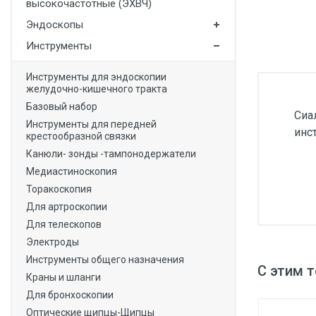
высокочастотные (ЭХВЧ)
Медицинская мебель
Эндоскопы
Лабораторное оборудование
Инструменты
Оборудование для скорой помощи
Инструменты для эндоскопии
желудочно-кишечного тракта
Прачечное оборудование
Базовый набор
Сиа
Медицинские мониторы
Инструменты для передней
инс
крестообразной связки
Ортопедические товары
Канюли- зонды -тампонодержатели
Косметология
Медиастиноскопия
Торакоскопия
Для артроскопии
Для телескопов
Электроды
Инструменты общего назначения
С этим 
Краны и шланги
Для бронхоскопии
Оптические щипцы-Щипцы